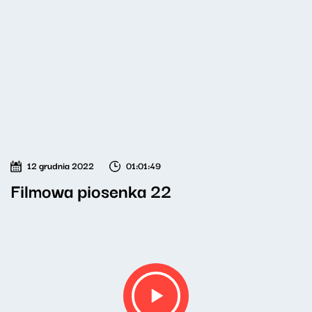
12 grudnia 2022
01:01:49
Filmowa piosenka 22