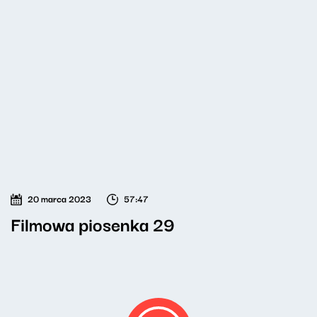
20 marca 2023
57:47
Filmowa piosenka 29