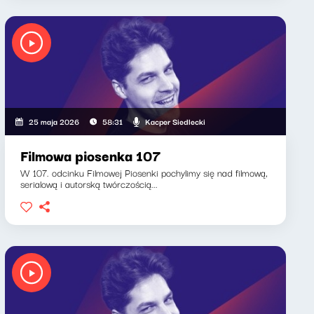
Kacper Siedlecki
25 maja 2026
58:31
Filmowa piosenka 107
W 107. odcinku Filmowej Piosenki pochylimy się nad filmową,
serialową i autorską twórczością...