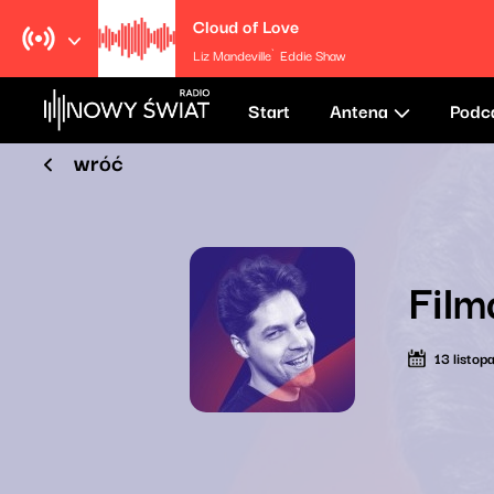
Cloud of Love
Liz Mandeville`Eddie Shaw
Start
Antena
Podc
wróć
Film
13 listo