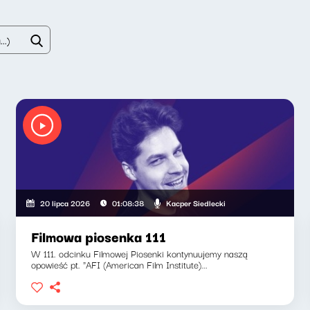
Kacper Siedlecki
20 lipca 2026
01:08:38
Filmowa piosenka 111
W 111. odcinku Filmowej Piosenki kontynuujemy naszą
opowieść pt. "AFI (American Film Institute)...