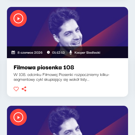
Kacper Siedlecki
8 czerwca 2026
01:12:13
Filmowa piosenka 108
W 108. odcinku Filmowej Piosenki rozpoczniemy kilku-
segmentowy cykl skupiający się wokół listy...