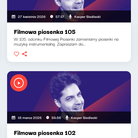
Kacper Siedlecki
27 kwietnia 2026
57:17
Filmowa piosenka 105
W 105. odcinku Filmowej Piosenki zamieniamy piosenki na
muzykę instrumentalną. Zapraszam do...
Kacper Siedlecki
16 marca 2026
58:56
Filmowa piosenka 102