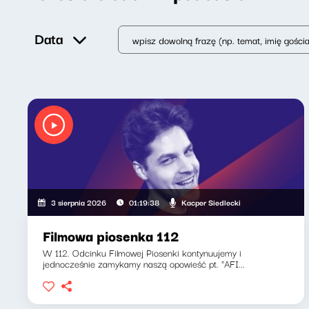
Data
Kacper Siedlecki
3 sierpnia 2026
01:19:38
Filmowa piosenka 112
W 112. Odcinku Filmowej Piosenki kontynuujemy i
jednocześnie zamykamy naszą opowieść pt. "AFI...