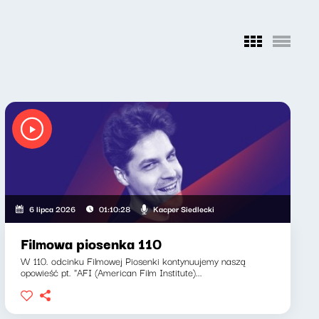
Kacper Siedlecki
6 lipca 2026
01:10:28
Filmowa piosenka 110
W 110. odcinku Filmowej Piosenki kontynuujemy naszą
opowieść pt. "AFI (American Film Institute)...