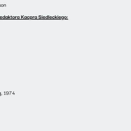
son
edaktora Kacpra Siedleckiego:
ą, 1974