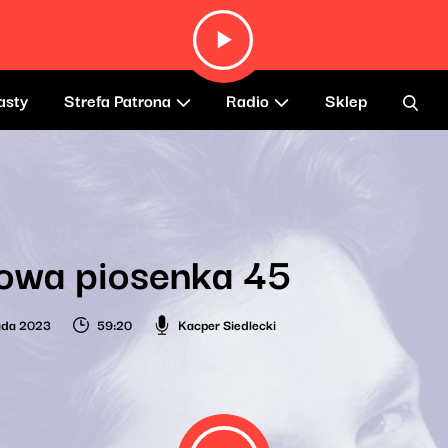
asty
Strefa Patrona
Radio
Sklep
owa piosenka 45
pada 2023
59:20
Kacper Siedlecki