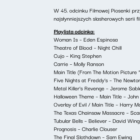
W 45. odcinku Filmowej Piosenki pr
najsłynniejszych slasherowych serii 
Playlista odcinka:
Woman Is – Eden Espinosa
Theatre of Blood – Night Chill
Cujo – King Stephen
Carrie – Molly Ranson
Main Title (From The Motion Picture 
Five Nights at Freddy’s – The Newto
Metal Killer’s Revenge – Jerome Sable,
Halloween Theme – Main Title – John
Overlay of Evil / Main Title – Harry M
The Texas Chainsaw Massacre – Sca
Tubular Bells – Believer – David Wi
Prognosis – Charlie Clouser
The Final Slothdown – Sam Ewing