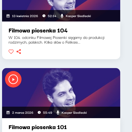
Kacper Siedlecki
13 kwietnia 2026
52:14
Filmowa piosenka 104
W 104. odcinku Filmowej Piosenki sięgamy do produkcji
rodzimych, polskich. Kilka słów o Feliksie...
Kacper Siedlecki
2 marca 2026
55:49
Filmowa piosenka 101