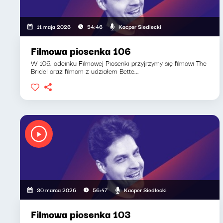
Kacper Siedlecki
11 maja 2026
54:46
Filmowa piosenka 106
W 106. odcinku Filmowej Piosenki przyjrzymy się filmowi The
Bride! oraz filmom z udziałem Bette...
Kacper Siedlecki
30 marca 2026
56:47
Filmowa piosenka 103