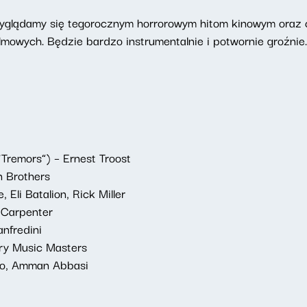
zyglądamy się tegorocznym horrorowym hitom kinowym oraz 
filmowych. Będzie bardzo instrumentalnie i potwornie groźnie
“Tremors”) – Ernest Troost
n Brothers
 Eli Batalion, Rick Miller
 Carpenter
anfredini
ry Music Masters
ngo, Amman Abbasi