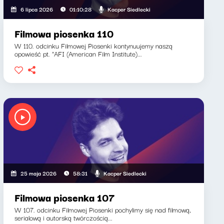
Kacper Siedlecki
6 lipca 2026
01:10:28
Filmowa piosenka 110
W 110. odcinku Filmowej Piosenki kontynuujemy naszą
opowieść pt. "AFI (American Film Institute)...
Kacper Siedlecki
25 maja 2026
58:31
Filmowa piosenka 107
W 107. odcinku Filmowej Piosenki pochylimy się nad filmową,
serialową i autorską twórczością...