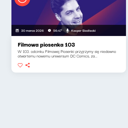
Kacper Siedlecki
30 marca 2026
56:47
Filmowa piosenka 103
W 103. odcinku Filmowej Piosenki przyjrzymy się niedawno
otwartemu nowemu uniwersum DC Comics, za...