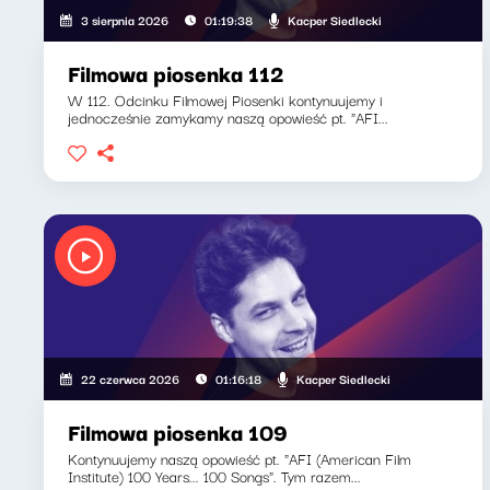
Kacper Siedlecki
3 sierpnia 2026
01:19:38
Filmowa piosenka 112
W 112. Odcinku Filmowej Piosenki kontynuujemy i
jednocześnie zamykamy naszą opowieść pt. "AFI...
Kacper Siedlecki
22 czerwca 2026
01:16:18
Filmowa piosenka 109
Kontynuujemy naszą opowieść pt. "AFI (American Film
Institute) 100 Years... 100 Songs". Tym razem...