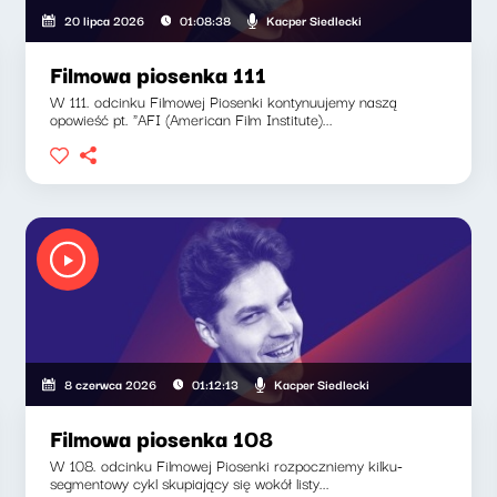
Kacper Siedlecki
20 lipca 2026
01:08:38
Filmowa piosenka 111
W 111. odcinku Filmowej Piosenki kontynuujemy naszą
opowieść pt. "AFI (American Film Institute)...
Kacper Siedlecki
8 czerwca 2026
01:12:13
Filmowa piosenka 108
W 108. odcinku Filmowej Piosenki rozpoczniemy kilku-
segmentowy cykl skupiający się wokół listy...