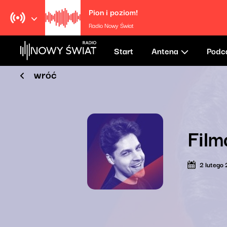
Pion i poziom!
Radio Nowy Świat
Start
Antena
Podc
wróć
Fil
2 lutego