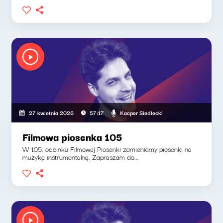
Kacper Siedlecki
27 kwietnia 2026
57:17
Filmowa piosenka 105
W 105. odcinku Filmowej Piosenki zamieniamy piosenki na
muzykę instrumentalną. Zapraszam do...