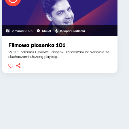
Kacper Siedlecki
2 marca 2026
55:49
Filmowa piosenka 101
W 101. odcinku Filmowej Piosenki zapraszam na wspólnie ze
słuchaczami ułożoną playlistę...