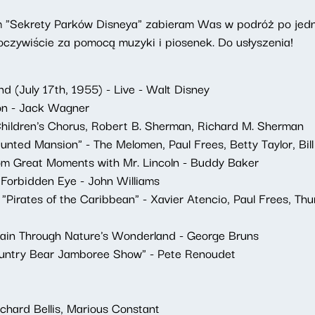
m "Sekrety Parków Disneya" zabieram Was w podróż po jedny
oczywiście za pomocą muzyki i piosenek. Do usłyszenia!
d (July 17th, 1955) - Live - Walt Disney
ion - Jack Wagner
 Children's Chorus, Robert B. Sherman, Richard M. Sherman
nted Mansion" - The Melomen, Paul Frees, Betty Taylor, Bill
om Great Moments with Mr. Lincoln - Buddy Baker
 Forbidden Eye - John Williams
 "Pirates of the Caribbean" - Xavier Atencio, Paul Frees, Thur
ain Through Nature's Wonderland - George Bruns
untry Bear Jamboree Show" - Pete Renoudet
ichard Bellis, Marious Constant