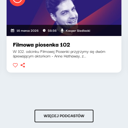
Kacper Siedlecki
16 marca 2026
58:56
Filmowa piosenka 102
W 102. odcinku Filmowej Piosenki przyjrzymy się dwóm
śpiewającym aktorkom - Anne Hathaway, z...
WIĘCEJ PODCASTÓW