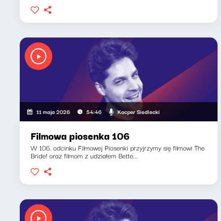
Kacper Siedlecki
11 maja 2026
54:46
Filmowa piosenka 106
W 106. odcinku Filmowej Piosenki przyjrzymy się filmowi The
Bride! oraz filmom z udziałem Bette...