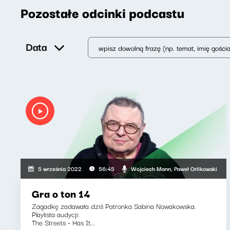
Pozostałe odcinki podcastu
Data
Wojciech Mann, Paweł Orlikowski
5 września 2022
56:45
Gra o ton 14
Zagadkę zadawała dziś Patronka Sabina Nowakowska.
Playlista audycji:
The Streets - Has It...