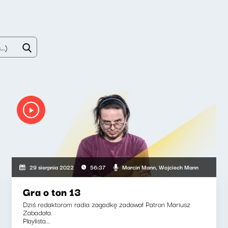
Marcin Mann, Wojciech Mann
29 sierpnia 2022
56:37
Gra o ton 13
Dziś redaktorom radia zagadkę zadawał Patron Mariusz
Zabadała.
Playlista...