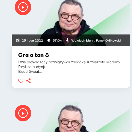
Wojciech Mann, Paweł Orlikowski
25 lipca 2022
57:04
Gra o ton 8
Dziś prowadzący rozwiązywali zagadkę Krzysztofa Materny.
Playlista audycji:
Blood Sweat...