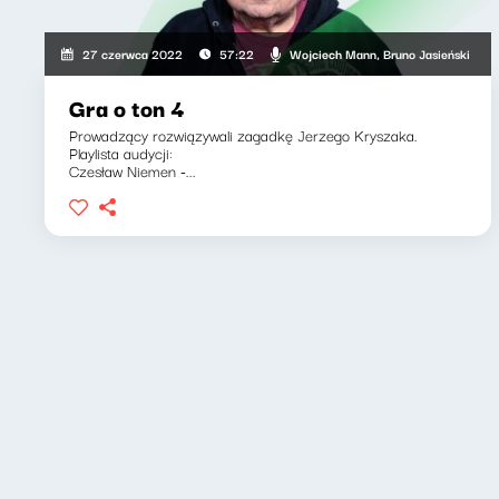
Wojciech Mann, Bruno Jasieński
27 czerwca 2022
57:22
Gra o ton 4
Prowadzący rozwiązywali zagadkę Jerzego Kryszaka.
Playlista audycji:
Czesław Niemen -...