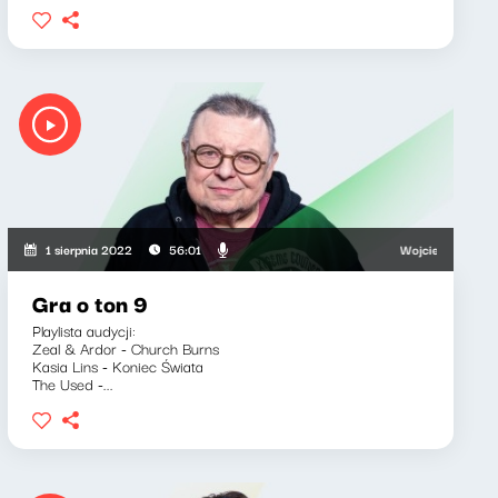
Wojciech Mann, Barba
1 sierpnia 2022
56:01
Gra o ton 9
Playlista audycji:
Zeal & Ardor - Church Burns
Kasia Lins - Koniec Świata
The Used -...