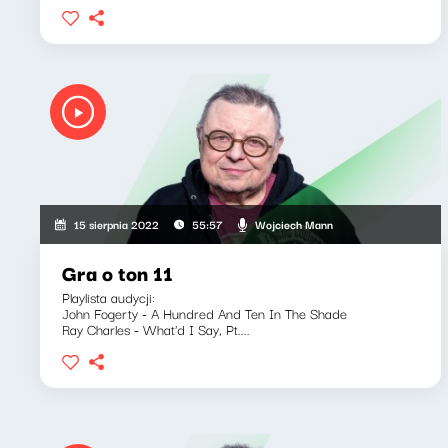
Wojciech Mann
15 sierpnia 2022
55:57
Gra o ton 11
Playlista audycji:
John Fogerty - A Hundred And Ten In The Shade
Ray Charles - What'd I Say, Pt....