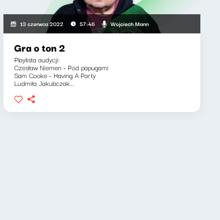
Wojciech Mann
13 czerwca 2022
57:46
Gra o ton 2
Playlista audycji:
Czesław Niemen - Pod papugami
Sam Cooke - Having A Party
Ludmiła Jakubczak...