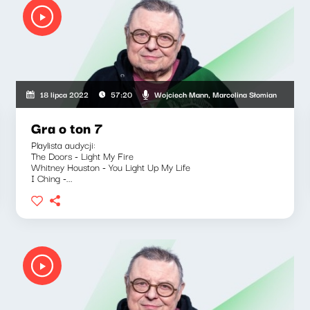
Wojciech Mann, Marcelina Słomian
18 lipca 2022
57:20
Gra o ton 7
Playlista audycji:
The Doors - Light My Fire
Whitney Houston - You Light Up My Life
I Ching -...