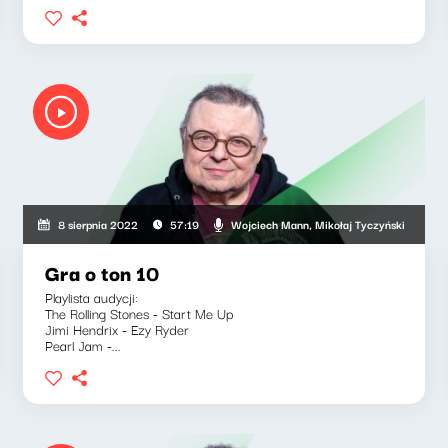
Wojciech Mann, Mikołaj Tyczyński
8 sierpnia 2022
57:19
Gra o ton 10
Playlista audycji:
The Rolling Stones - Start Me Up
Jimi Hendrix - Ezy Ryder
Pearl Jam -...