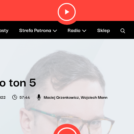
asty
Strefa Patrona
Radio
Sklep
o ton 5
2022
57:44
Maciej Grzenkowicz
,
Wojciech Mann