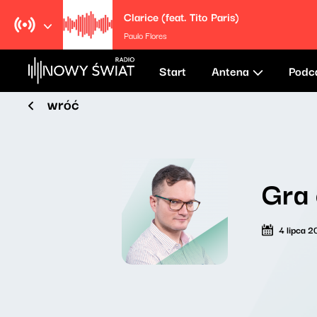
Clarice (feat. Tito Paris)
Paulo Flores
Start
Antena
Podc
wróć
Gra 
4 lipca 