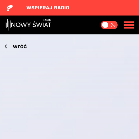
WSPIERAJ RADIO
wróć