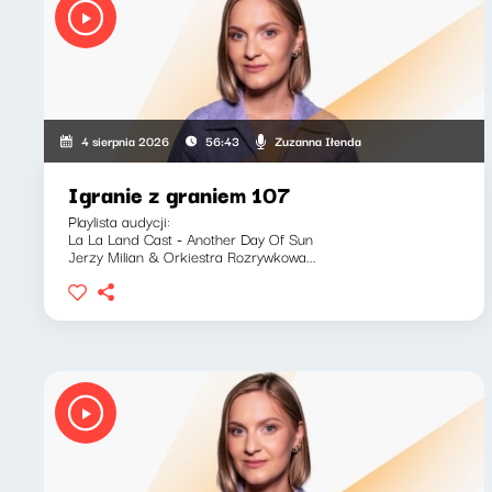
Zuzanna Iłenda
4 sierpnia 2026
56:43
Igranie z graniem 107
Playlista audycji:
La La Land Cast - Another Day Of Sun
Jerzy Milian & Orkiestra Rozrywkowa...