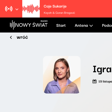
Caje Sukarije
Kayah & Goran Bregović
Start
Antena
Podc
wróć
Igra
19 listo