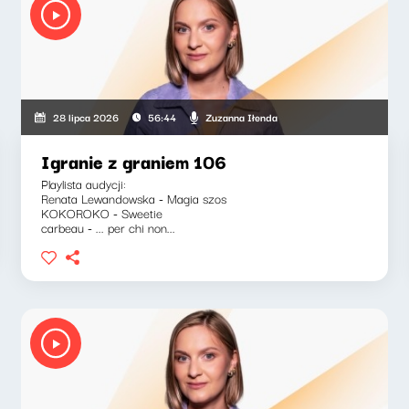
Zuzanna Iłenda
28 lipca 2026
56:44
Igranie z graniem 106
Playlista audycji:
Renata Lewandowska - Magia szos
KOKOROKO - Sweetie
carbeau - ... per chi non...