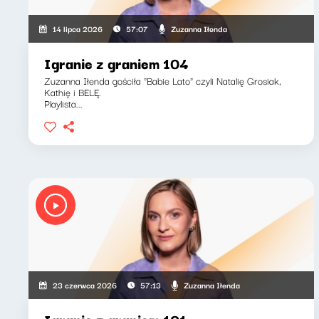
Zuzanna Iłenda
14 lipca 2026
57:07
Igranie z graniem 104
Zuzanna Iłenda gościła "Babie Lato" czyli Natalię Grosiak,
Kathię i BELĘ.
Playlista...
Zuzanna Iłenda
23 czerwca 2026
57:13