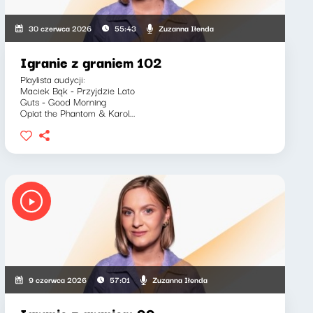
Zuzanna Iłenda
30 czerwca 2026
55:43
Igranie z graniem 102
Playlista audycji:
Maciek Bąk - Przyjdzie Lato
Guts - Good Morning
Opiat the Phantom & Karol...
Zuzanna Iłenda
9 czerwca 2026
57:01