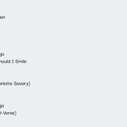
own
ego
ould I Smile
arlotte Savary)
ga
D-Verse)