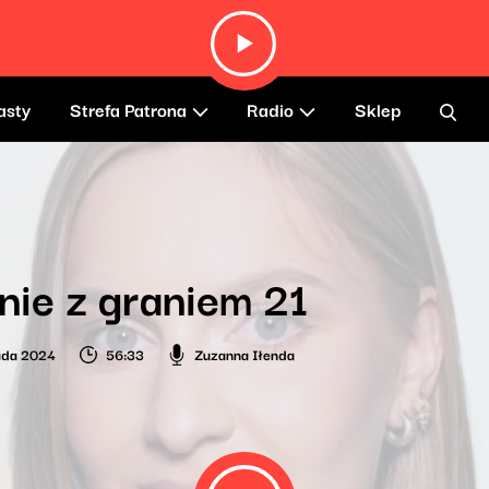
asty
Strefa Patrona
Radio
Sklep
nie z graniem 21
pada 2024
56:33
Zuzanna Iłenda