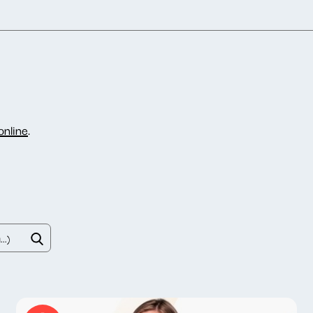
nline
.