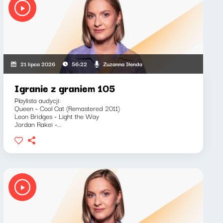
Zuzanna Iłenda
21 lipca 2026
56:22
Igranie z graniem 105
Playlista audycji:
Queen - Cool Cat (Remastered 2011)
Leon Bridges - Light the Way
Jordan Rakei -...