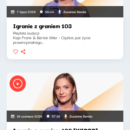
Zuzanna Iłenda
7 lipca 2026
56:44
Igranie z graniem 103
Playlista audycji:
Kaja Frank & Bartek Miler - Ciężkie jest życie
prowincjonalnego...
Zuzanna Iłenda
16 czerwca 2026
57:19