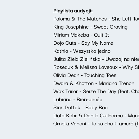
Playlista audycji:
Paloma & The Matches - She Left T
King Josephine - Sweet Craving
Miriam Makeba - Quit It
Dojo Cuts - Say My Name
Kathia - Wszystko jedno
Julita Ziela Zielińska - Uważaj na ni
Roseaux & Melissa Laveaux - Why Sh
Olivia Dean - Touching Toes
Dwara & Khotton - Mariana Trench
Wax Tailor - Seize The Day (feat. Ch
Lubiana - Bien-aimée
Siân Pottok - Baby Boo
Dota Kehr & Danilo Guilherme - Man
Ornella Vanoni - Io so che ti amerò (