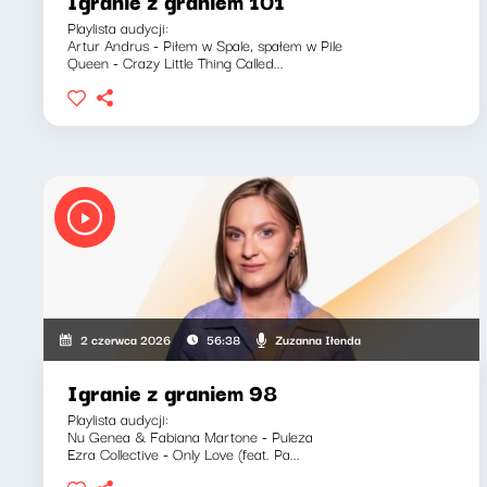
Igranie z graniem 101
Playlista audycji:
Artur Andrus - Piłem w Spale, spałem w Pile
Queen - Crazy Little Thing Called...
Zuzanna Iłenda
2 czerwca 2026
56:38
Igranie z graniem 98
Playlista audycji:
Nu Genea & Fabiana Martone - Puleza
Ezra Collective - Only Love (feat. Pa...