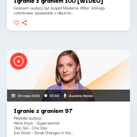
Igranie z graniem 100 [WIDEO]
Gościem audycji był zespół Madame Affair, którego
członkowie opowiadali o albumie...
Zuzanna Iłenda
26 maja 2026
55:59
Igranie z graniem 97
Playlista audycji:
Alicia Keys - Superwoman
Cleo Sol - One Day
Ina West - Small Changes in the...