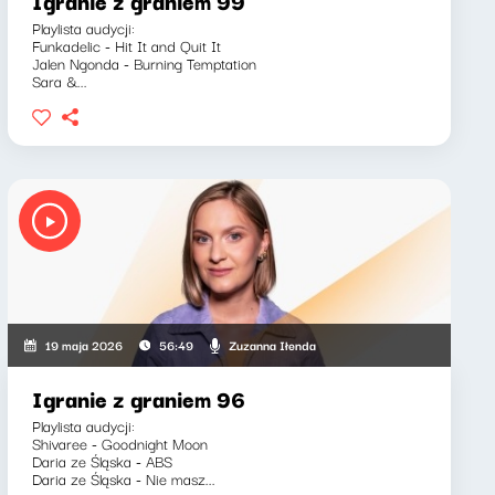
Igranie z graniem 99
Playlista audycji:
Funkadelic - Hit It and Quit It
Jalen Ngonda - Burning Temptation
Sara &...
Zuzanna Iłenda
19 maja 2026
56:49
Igranie z graniem 96
Playlista audycji:
Shivaree - Goodnight Moon
Daria ze Śląska - ABS
Daria ze Śląska - Nie masz...