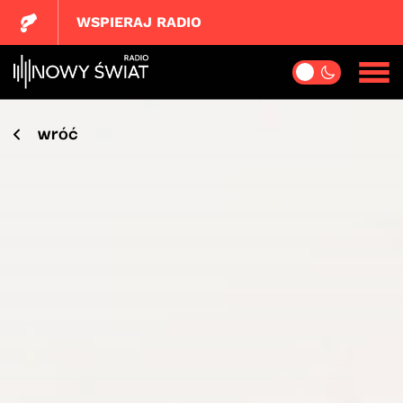
WSPIERAJ RADIO
wróć