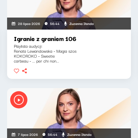
Zuzanna Iłenda
28 lipca 2026
56:44
Igranie z graniem 106
Playlista audycji:
Renata Lewandowska - Magia szos
KOKOROKO - Sweetie
carbeau - ... per chi non...
Zuzanna Iłenda
7 lipca 2026
56:44