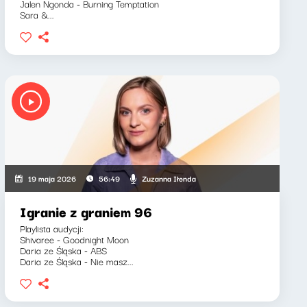
Jalen Ngonda - Burning Temptation
Sara &...
Zuzanna Iłenda
19 maja 2026
56:49
Igranie z graniem 96
Playlista audycji:
Shivaree - Goodnight Moon
Daria ze Śląska - ABS
Daria ze Śląska - Nie masz...