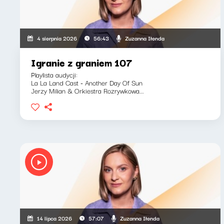
Zuzanna Iłenda
4 sierpnia 2026
56:43
Igranie z graniem 107
Playlista audycji:
La La Land Cast - Another Day Of Sun
Jerzy Milian & Orkiestra Rozrywkowa...
Zuzanna Iłenda
14 lipca 2026
57:07