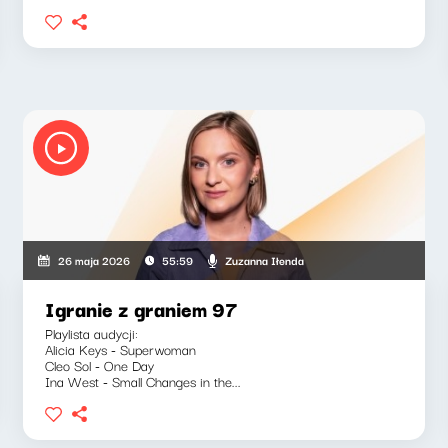
Zuzanna Iłenda
26 maja 2026
55:59
Igranie z graniem 97
Playlista audycji:
Alicia Keys - Superwoman
Cleo Sol - One Day
Ina West - Small Changes in the...