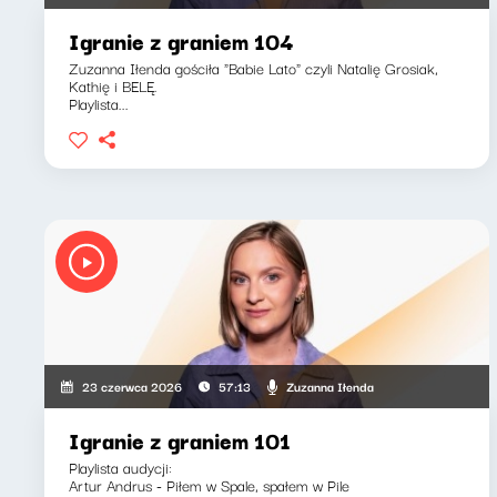
Igranie z graniem 104
Zuzanna Iłenda gościła "Babie Lato" czyli Natalię Grosiak,
Kathię i BELĘ.
Playlista...
Zuzanna Iłenda
23 czerwca 2026
57:13
Igranie z graniem 101
Playlista audycji:
Artur Andrus - Piłem w Spale, spałem w Pile