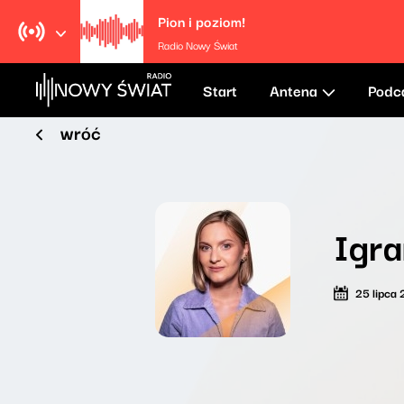
Pion i poziom!
Radio Nowy Świat
Start
Antena
Podc
wróć
Igra
25 lipca