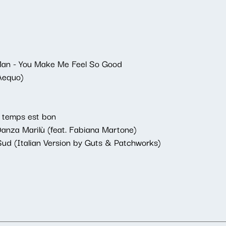
Man - You Make Me Feel So Good
-Aequo)
e temps est bon
anza Marilù (feat. Fabiana Martone)
Sud (Italian Version by Guts & Patchworks)