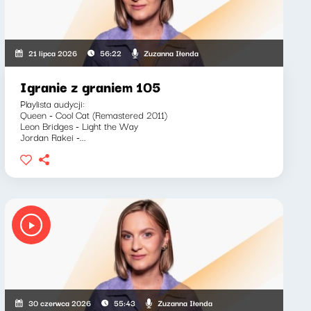
Zuzanna Iłenda
21 lipca 2026
56:22
Igranie z graniem 105
Playlista audycji:
Queen - Cool Cat (Remastered 2011)
Leon Bridges - Light the Way
Jordan Rakei -...
Zuzanna Iłenda
30 czerwca 2026
55:43