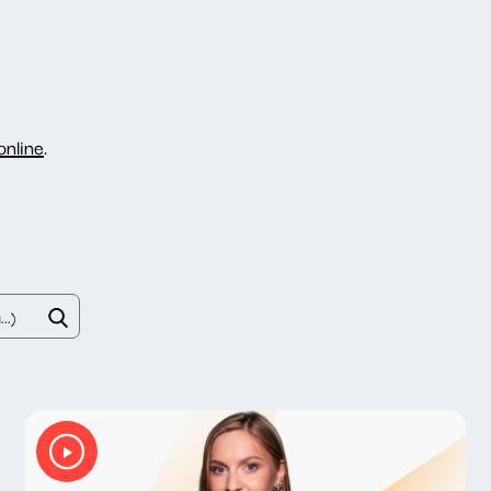
nline
.