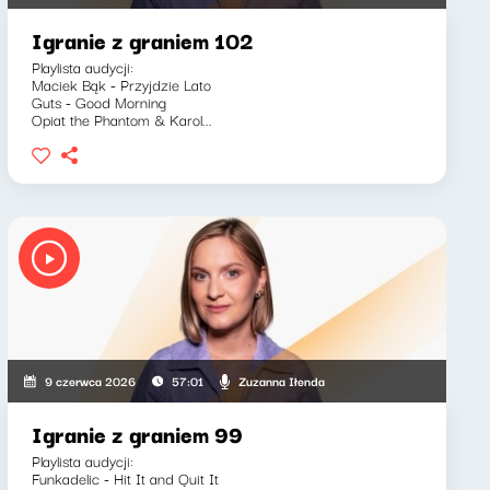
Igranie z graniem 102
Playlista audycji:
Maciek Bąk - Przyjdzie Lato
Guts - Good Morning
Opiat the Phantom & Karol...
Zuzanna Iłenda
9 czerwca 2026
57:01
Igranie z graniem 99
Playlista audycji:
Funkadelic - Hit It and Quit It