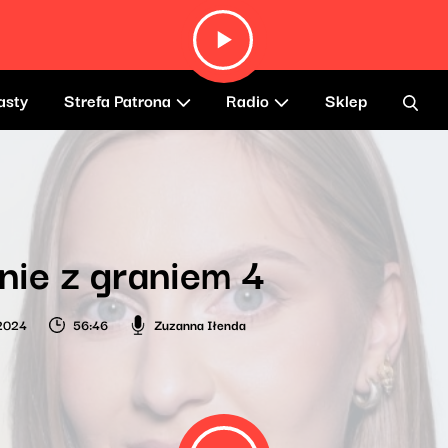
asty
Strefa Patrona
Radio
Sklep
nie z graniem 4
 2024
56:46
Zuzanna Iłenda