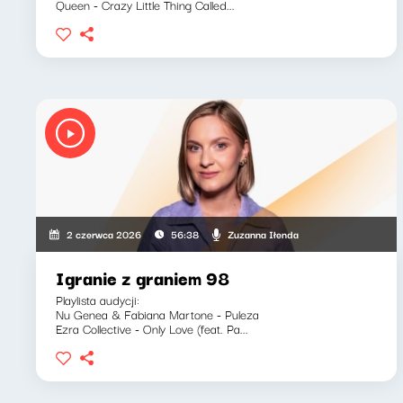
Queen - Crazy Little Thing Called...
Zuzanna Iłenda
2 czerwca 2026
56:38
Igranie z graniem 98
Playlista audycji:
Nu Genea & Fabiana Martone - Puleza
Ezra Collective - Only Love (feat. Pa...