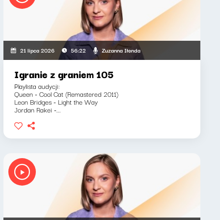
Zuzanna Iłenda
21 lipca 2026
56:22
Igranie z graniem 105
Playlista audycji:
Queen - Cool Cat (Remastered 2011)
Leon Bridges - Light the Way
Jordan Rakei -...