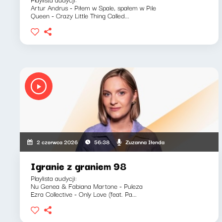
Artur Andrus - Piłem w Spale, spałem w Pile
Queen - Crazy Little Thing Called...
Zuzanna Iłenda
2 czerwca 2026
56:38
Igranie z graniem 98
Playlista audycji:
Nu Genea & Fabiana Martone - Puleza
Ezra Collective - Only Love (feat. Pa...