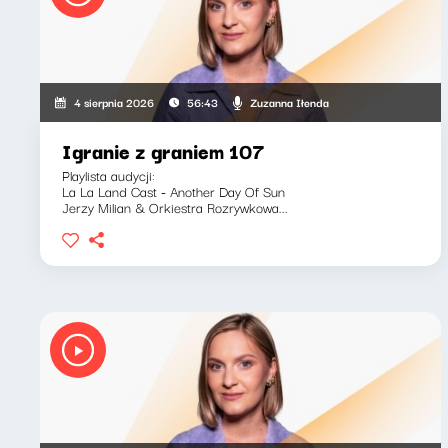
Zuzanna Iłenda
4 sierpnia 2026
56:43
Igranie z graniem 107
Playlista audycji:
La La Land Cast - Another Day Of Sun
Jerzy Milian & Orkiestra Rozrywkowa...