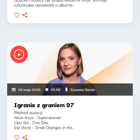
członkowie opowiadali o albumie...
Zuzanna Iłenda
26 maja 2026
55:59
Igranie z graniem 97
Playlista audycji:
Alicia Keys - Superwoman
Cleo Sol - One Day
Ina West - Small Changes in the...