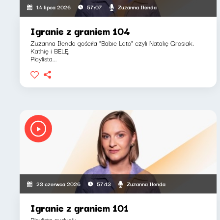
Zuzanna Iłenda
14 lipca 2026
57:07
Igranie z graniem 104
Zuzanna Iłenda gościła "Babie Lato" czyli Natalię Grosiak,
Kathię i BELĘ.
Playlista...
Zuzanna Iłenda
23 czerwca 2026
57:13
Igranie z graniem 101
Playlista audycji: