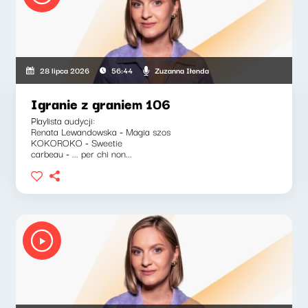
Zuzanna Iłenda
28 lipca 2026
56:44
Igranie z graniem 106
Playlista audycji:
Renata Lewandowska - Magia szos
KOKOROKO - Sweetie
carbeau - ... per chi non...