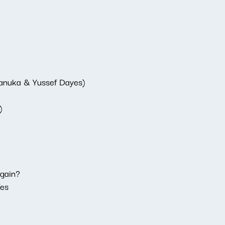
iwanuka & Yussef Dayes)
)
Again?
Yes