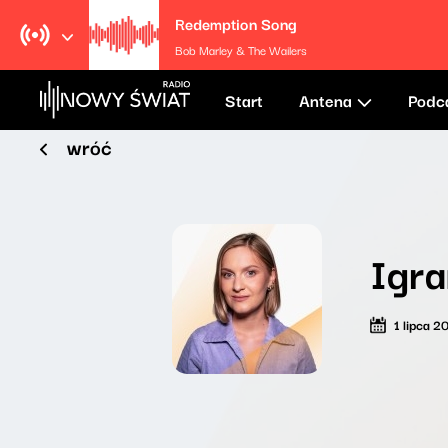
Redemption Song
Bob Marley & The Wailers
Start
Antena
Podc
wróć
Igra
1 lipca 2