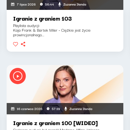
Zuzanna Iłenda
7 lipca 2026
56:44
Igranie z graniem 103
Playlista audycji:
Kaja Frank & Bartek Miler - Ciężkie jest życie
prowincjonalnego...
Zuzanna Iłenda
16 czerwca 2026
57:19
Igranie z graniem 100 [WIDEO]
Gościem audycji był zespół Madame Affair, którego