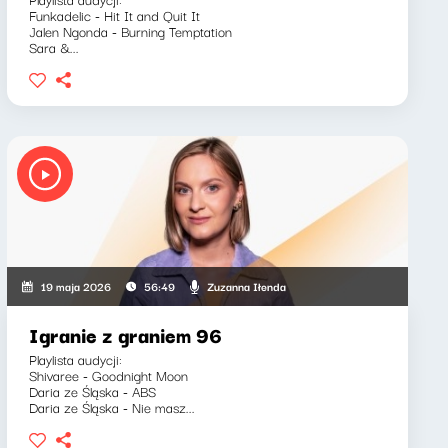
Funkadelic - Hit It and Quit It
Jalen Ngonda - Burning Temptation
Sara &...
Zuzanna Iłenda
19 maja 2026
56:49
Igranie z graniem 96
Playlista audycji:
Shivaree - Goodnight Moon
Daria ze Śląska - ABS
Daria ze Śląska - Nie masz...