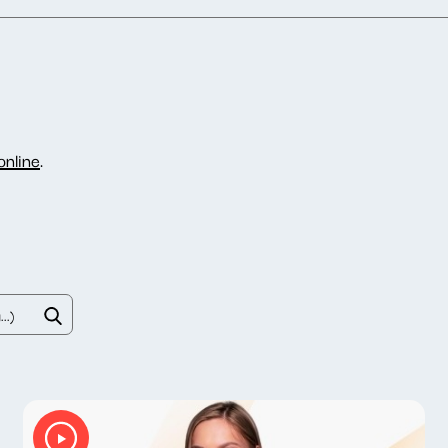
nline
.