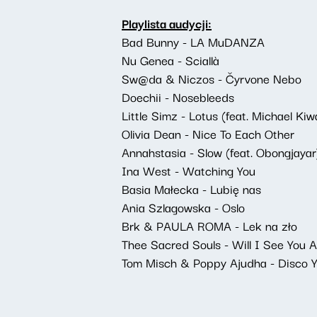
Playlista audycji:
Bad Bunny - LA MuDANZA
Nu Genea - Sciallà
Sw@da & Niczos - Čyrvone Nebo
Doechii - Nosebleeds
Little Simz - Lotus (feat. Michael K
Olivia Dean - Nice To Each Other
Annahstasia - Slow (feat. Obongjayar
Ina West - Watching You
Basia Małecka - Lubię nas
Ania Szlagowska - Oslo
Brk & PAULA ROMA - Lek na zło
Thee Sacred Souls - Will I See You 
Tom Misch & Poppy Ajudha - Disco 