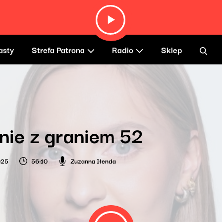
asty
Strefa Patrona
Radio
Sklep
nie z graniem 52
025
56:10
Zuzanna Iłenda