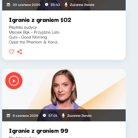
Zuzanna Iłenda
30 czerwca 2026
55:43
Igranie z graniem 102
Playlista audycji:
Maciek Bąk - Przyjdzie Lato
Guts - Good Morning
Opiat the Phantom & Karol...
Zuzanna Iłenda
9 czerwca 2026
57:01
Igranie z graniem 99
Playlista audycji: