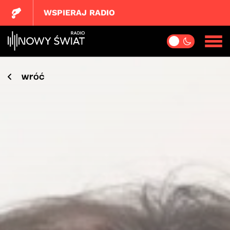
WSPIERAJ RADIO
wróć