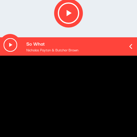
So What
Nicholas Payton & Butcher Brown
O odcinku
Playlista audycji:
Bemibem - Kolorowe lato
Zdzisława Sośnicka - Moja muzyka - to ja