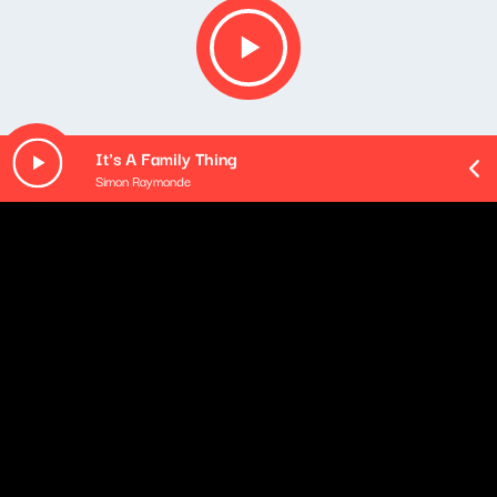
It's A Family Thing
Simon Raymonde
O odcinku
Playlista audycji:
Magda Umer - Kiedy mnie już nie będzie
Magda Umer - O niebieskim pachnącym groszku