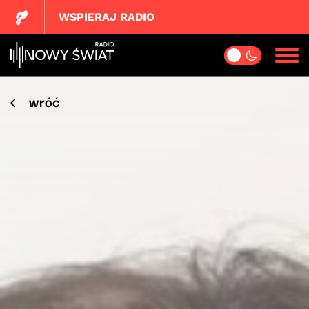
WSPIERAJ RADIO
wróć