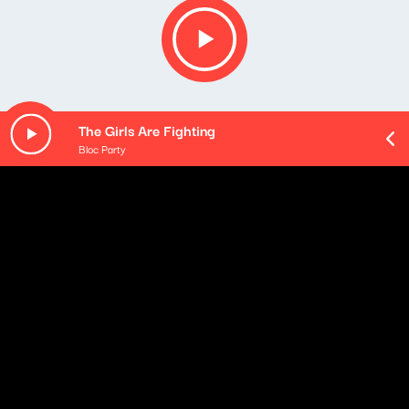
The Girls Are Fighting
Bloc Party
O odcinku
Playlista audycji:
Jacob Banks - Won't Turn Back