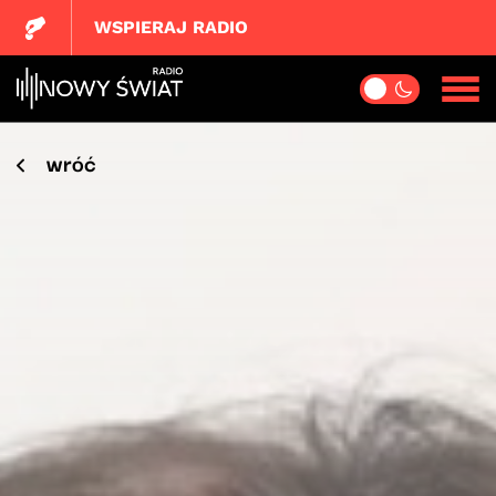
WSPIERAJ RADIO
wróć