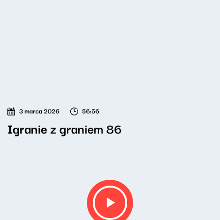
3 marca 2026
56:56
Igranie z graniem 86