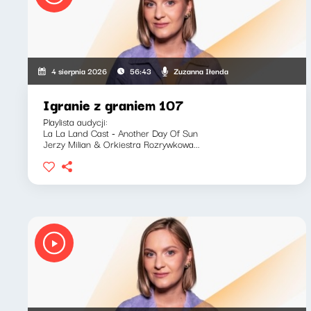
Zuzanna Iłenda
4 sierpnia 2026
56:43
Igranie z graniem 107
Playlista audycji:
La La Land Cast - Another Day Of Sun
Jerzy Milian & Orkiestra Rozrywkowa...