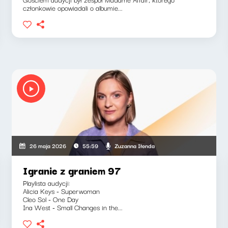
członkowie opowiadali o albumie...
Zuzanna Iłenda
26 maja 2026
55:59
Igranie z graniem 97
Playlista audycji:
Alicia Keys - Superwoman
Cleo Sol - One Day
Ina West - Small Changes in the...