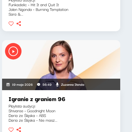
Funkadelic - Hit It and Quit It
Jalen Ngonda - Burning Temptation
Sara &...
Zuzanna Iłenda
19 maja 2026
56:49
Igranie z graniem 96
Playlista audycji:
Shivaree - Goodnight Moon
Daria ze Śląska - ABS
Daria ze Śląska - Nie masz...