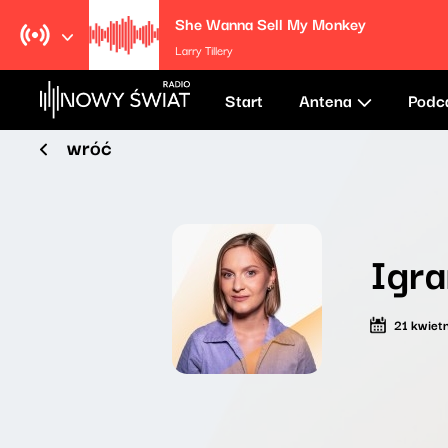
She Wanna Sell My Monkey
Larry Tillery
Start
Antena
Podc
wróć
Igra
21 kwiet