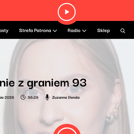
asty
Strefa Patrona
Radio
Sklep
nie z graniem 93
nia 2026
56:29
Zuzanna Iłenda