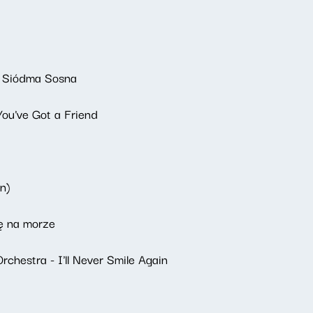
- Siódma Sosna
ou've Got a Friend
n)
ę na morze
chestra - I'll Never Smile Again