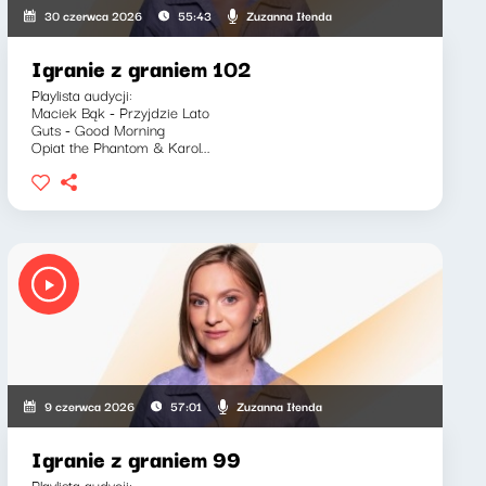
Zuzanna Iłenda
30 czerwca 2026
55:43
Igranie z graniem 102
Playlista audycji:
Maciek Bąk - Przyjdzie Lato
Guts - Good Morning
Opiat the Phantom & Karol...
Zuzanna Iłenda
9 czerwca 2026
57:01
Igranie z graniem 99
Playlista audycji: