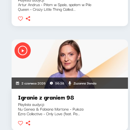
Artur Andrus - Piłem w Spale, spałem w Pile
Queen - Crazy Little Thing Called...
Zuzanna Iłenda
2 czerwca 2026
56:38
Igranie z graniem 98
Playlista audycji:
Nu Genea & Fabiana Martone - Puleza
Ezra Collective - Only Love (feat. Pa...