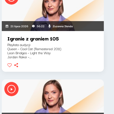
Zuzanna Iłenda
21 lipca 2026
56:22
Igranie z graniem 105
Playlista audycji:
Queen - Cool Cat (Remastered 2011)
Leon Bridges - Light the Way
Jordan Rakei -...