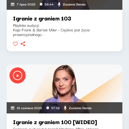
Zuzanna Iłenda
7 lipca 2026
56:44
Igranie z graniem 103
Playlista audycji:
Kaja Frank & Bartek Miler - Ciężkie jest życie
prowincjonalnego...
Zuzanna Iłenda
16 czerwca 2026
57:19
Igranie z graniem 100 [WIDEO]
Gościem audycji był zespół Madame Affair, którego