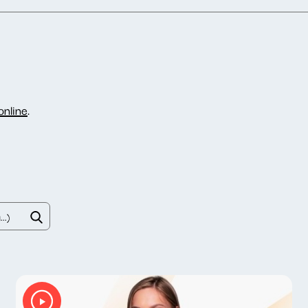
nline
.