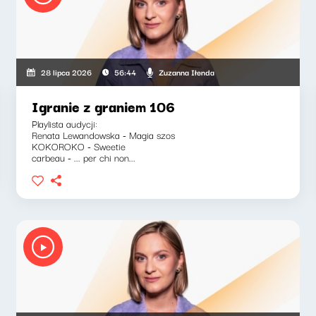
Zuzanna Iłenda
28 lipca 2026
56:44
Igranie z graniem 106
Playlista audycji:
Renata Lewandowska - Magia szos
KOKOROKO - Sweetie
carbeau - ... per chi non...