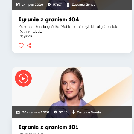
Zuzanna Iłenda
14 lipca 2026
57:07
Igranie z graniem 104
Zuzanna Iłenda gościła "Babie Lato" czyli Natalię Grosiak,
Kathię i BELĘ.
Playlista...
Zuzanna Iłenda
23 czerwca 2026
57:13
Igranie z graniem 101
Playlista audycji: