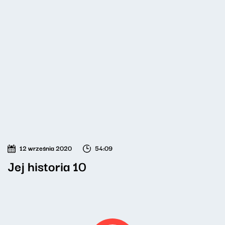
12 września 2020
54:09
Jej historia 10