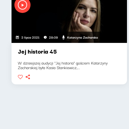
Katarzyna Zacharska
3 lipca 2021
28:09
Jej historia 45
W dzisiejszej audycji "Jej historia" gościem Katarzyny
Zacharskiej była Kasia Stankiewicz,...