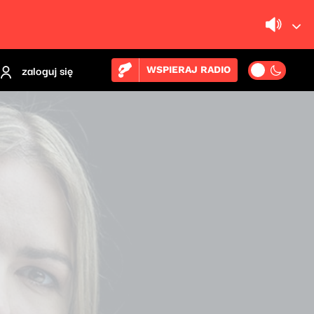
zaloguj się
WSPIERAJ RADIO