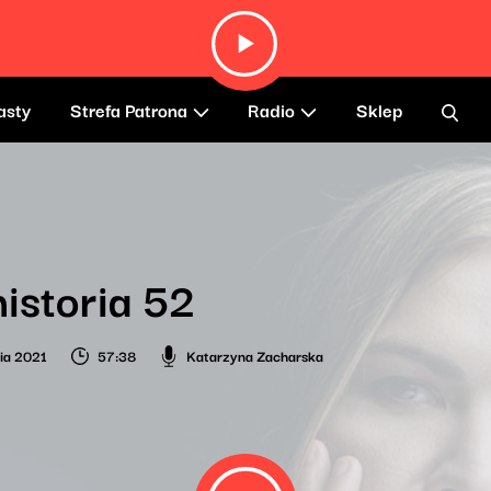
asty
Strefa Patrona
Radio
Sklep
historia 52
nia 2021
57:38
Katarzyna Zacharska