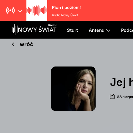
Pion i poziom!
Radio Nowy Świat
Start
Antena
Podc
wróć
Jej 
28 sierp