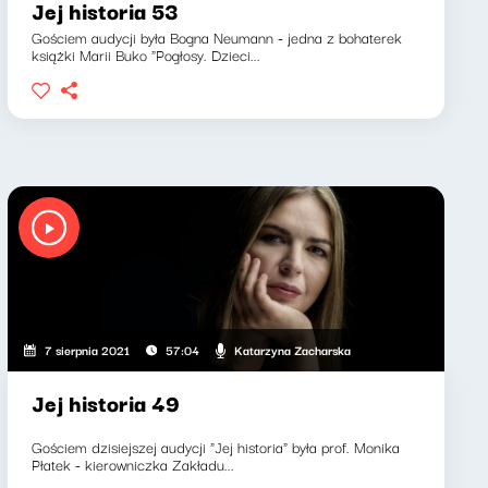
Jej historia 53
Gościem audycji była Bogna Neumann - jedna z bohaterek
książki Marii Buko "Pogłosy. Dzieci...
Katarzyna Zacharska
7 sierpnia 2021
57:04
Jej historia 49
Gościem dzisiejszej audycji "Jej historia" była prof. Monika
Płatek - kierowniczka Zakładu...