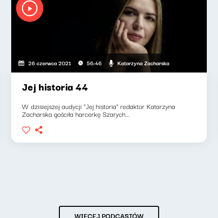
Katarzyna Zacharska
26 czerwca 2021
56:46
Jej historia 44
W dzisiejszej audycji "Jej historia" redaktor Katarzyna
Zacharska gościła harcerkę Szarych...
WIĘCEJ PODCASTÓW