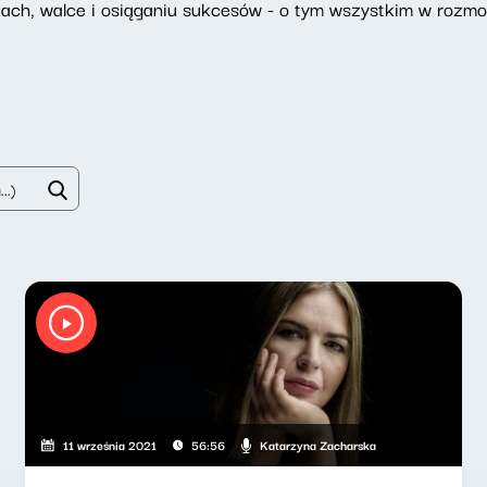
ach, walce i osiąganiu sukcesów - o tym wszystkim w rozm
Katarzyna Zacharska
11 września 2021
56:56