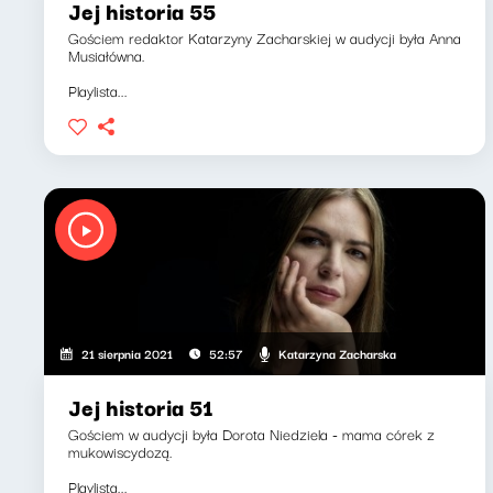
Jej historia 55
Gościem redaktor Katarzyny Zacharskiej w audycji była Anna
Musiałówna.
Playlista...
Katarzyna Zacharska
21 sierpnia 2021
52:57
Jej historia 51
Gościem w audycji była Dorota Niedziela - mama córek z
mukowiscydozą.
Playlista...