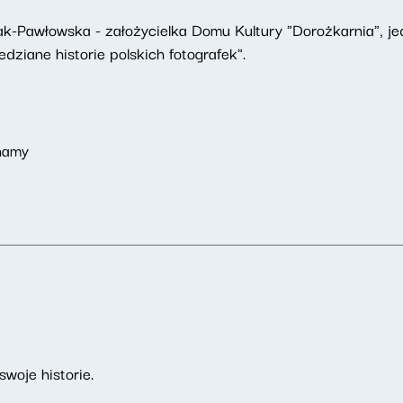
k-Pawłowska - założycielka Domu Kultury "Dorożkarnia", je
ziane historie polskich fotografek".
znamy
woje historie.