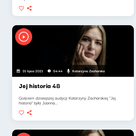
Katarzyna Zacharska
31 lipca 2021
54:44
Jej historia 48
Gościem dzisiejszej audycji Katarzyny Zacharskiej "Jej
historia" była Joanna...