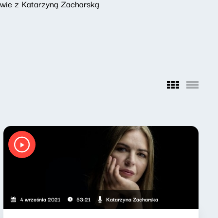
owie z Katarzyną Zacharską
Katarzyna Zacharska
4 września 2021
53:21