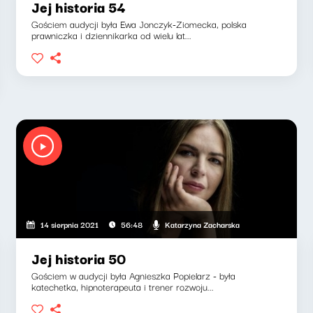
Jej historia 54
Gościem audycji była Ewa Jonczyk-Ziomecka, polska
prawniczka i dziennikarka od wielu lat...
Katarzyna Zacharska
14 sierpnia 2021
56:48
Jej historia 50
Gościem w audycji była Agnieszka Popielarz - była
katechetka, hipnoterapeuta i trener rozwoju...