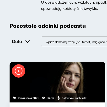
O doświadczeniach, wzlotach, upadk
opowiadają kobiety (nie)zwykłe.
Pozostałe odcinki podcastu
Data
Katarzyna Zacharska
18 września 2021
56:36