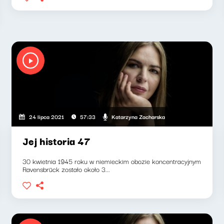
Katarzyna Zacharska
24 lipca 2021
57:33
Jej historia 47
30 kwietnia 1945 roku w niemieckim obozie koncentracyjnym
Ravensbrück zostało około 3...