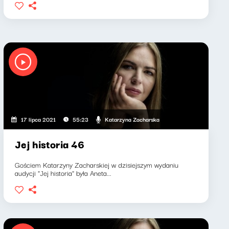
Katarzyna Zacharska
17 lipca 2021
55:23
Jej historia 46
Gościem Katarzyny Zacharskiej w dzisiejszym wydaniu
audycji "Jej historia" była Aneta...