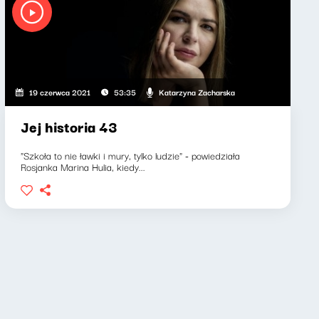
Katarzyna Zacharska
19 czerwca 2021
53:35
Jej historia 43
"Szkoła to nie ławki i mury, tylko ludzie" - powiedziała
Rosjanka Marina Hulia, kiedy...