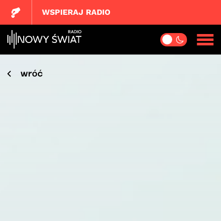
WSPIERAJ RADIO
wróć