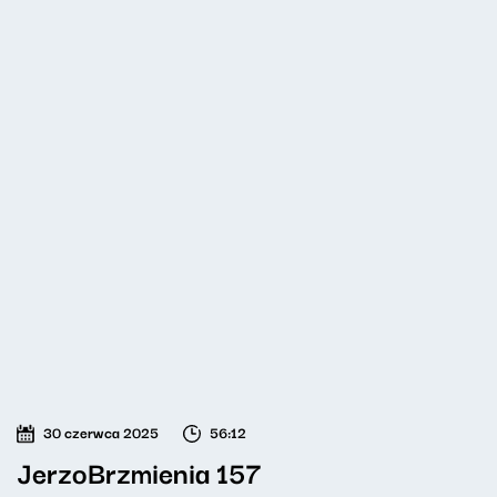
30 czerwca 2025
56:12
JerzoBrzmienia 157