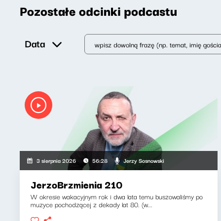
Pozostałe odcinki podcastu
Data
Jerzy Sosnowski
3 sierpnia 2026
56:28
JerzoBrzmienia 210
W okresie wakacyjnym rok i dwa lata temu buszowaliśmy po
muzyce pochodzącej z dekady lat 80. (w...