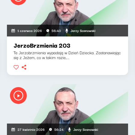
Jerzy Sosnowski
1 czerwca 2026
56:40
JerzoBrzmienia 203
Te Jerzobrzmienia wypadają w Dzień Dziecka. Zastanawiając
się z Jeżem, co w takim razie,...
Jerzy Sosnowski
27 kwietnia 2026
56:24