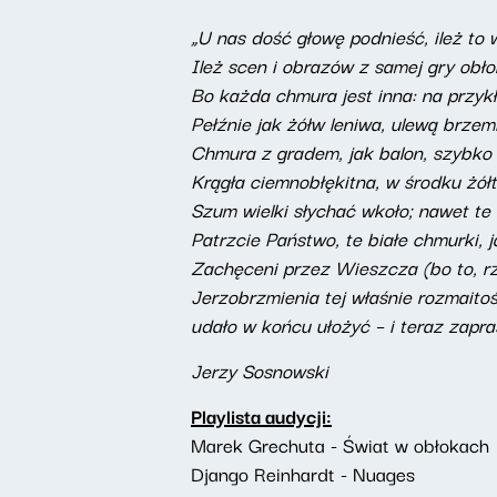
„U nas dość głowę podnieść, ileż to
Ileż scen i obrazów z samej gry obł
Bo każda chmura jest inna: na przyk
Pełźnie jak żółw leniwa, ulewą brzem
Chmura z gradem, jak balon, szybko 
Krągła ciemnobłękitna, w środku żółt
Szum wielki słychać wkoło; nawet te
Patrzcie Państwo, te białe chmurki, 
Zachęceni przez Wieszcza (bo to, rz
Jerzobrzmienia tej właśnie rozmaitoś
udało w końcu ułożyć – i teraz zap
Jerzy Sosnowski
Playlista audycji:
Marek Grechuta - Świat w obłokach
Django Reinhardt - Nuages