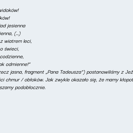
 widoków!
oków!
ład jesienna
ienna, (…)
z wiatrem leci,
o świeci,
 codzienne,
jak odmienne!”
ecz jasna, fragment „Pana Tadeusza”) postanowiliśmy z Jeż
ci chmur / obłoków. Jak zwykle okazało się, że mamy kłopot 
raszamy podobłocznie.