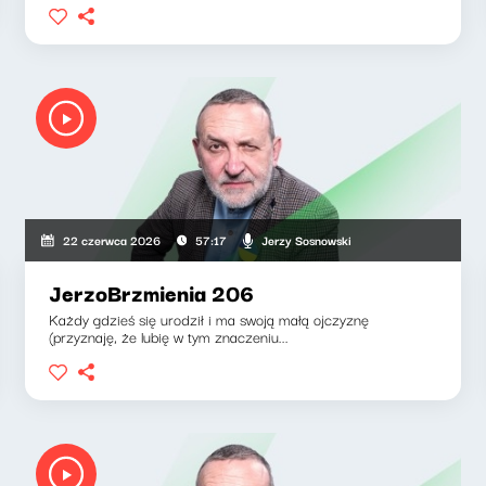
Jerzy Sosnowski
22 czerwca 2026
57:17
JerzoBrzmienia 206
Każdy gdzieś się urodził i ma swoją małą ojczyznę
(przyznaję, że lubię w tym znaczeniu...