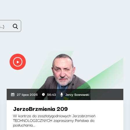
Jerzy Sosnowski
27 lipca 2026
56:43
JerzoBrzmienia 209
W kontrze do zeszłotygodniowych Jerzobrzmień
TECHNOLOGICZNYCH zapraszamy Państwa do
posłuchania...