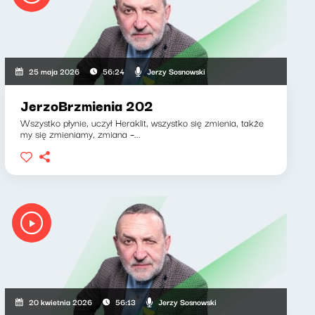
Jerzy Sosnowski
25 maja 2026
56:24
JerzoBrzmienia 202
Wszystko płynie, uczył Heraklit, wszystko się zmienia, także
my się zmieniamy, zmiana –...
Jerzy Sosnowski
20 kwietnia 2026
56:13