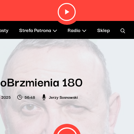
asty
Strefa Patrona
Radio
Sklep
zoBrzmienia 180
a 2025
56:48
Jerzy Sosnowski