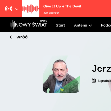
Give It Up 4 The Devil
Jon Spencer
Start
Antena
Podc
wróć
Jer
8 grudni