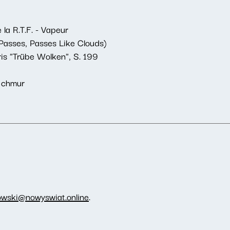
la R.T.F. - Vapeur
Passes, Passes Like Clouds)
is "Trübe Wolken", S. 199
 chmur
owski@nowyswiat.online
.