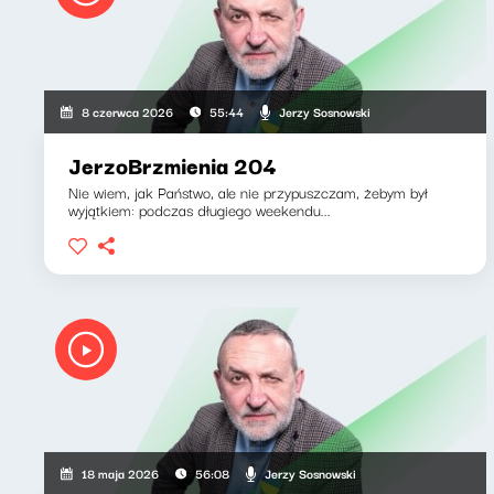
Jerzy Sosnowski
8 czerwca 2026
55:44
JerzoBrzmienia 204
Nie wiem, jak Państwo, ale nie przypuszczam, żebym był
wyjątkiem: podczas długiego weekendu...
Jerzy Sosnowski
18 maja 2026
56:08