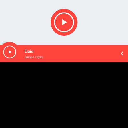
Gaia
James Taylor
O odcinku
O POCZĄTKACH była już kiedyś, dawno temu audycja
–
20 czerwca 2022 roku
. Ale były to początki czegoś