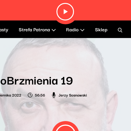
asty
Strefa Patrona
Radio
Sklep
oBrzmienia 19
iernika 2022
56:56
Jerzy Sosnowski