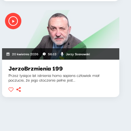
Jerzy Sosnowski
20 kwietnia 2026
56:13
JerzoBrzmienia 199
Przez tysiące lat istnienia homo sapiens człowiek miał
poczucie, że jego otoczenie pełne jest...