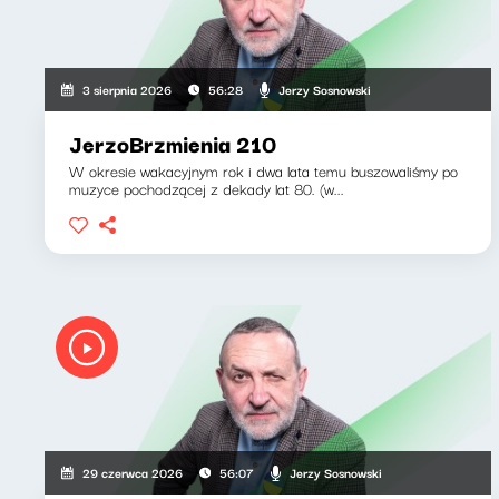
Jerzy Sosnowski
3 sierpnia 2026
56:28
JerzoBrzmienia 210
W okresie wakacyjnym rok i dwa lata temu buszowaliśmy po
muzyce pochodzącej z dekady lat 80. (w...
Jerzy Sosnowski
29 czerwca 2026
56:07