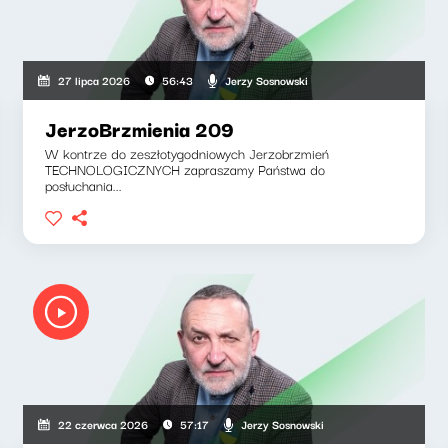
Jerzy Sosnowski
27 lipca 2026
56:43
JerzoBrzmienia 209
W kontrze do zeszłotygodniowych Jerzobrzmień
TECHNOLOGICZNYCH zapraszamy Państwa do
posłuchania...
Jerzy Sosnowski
22 czerwca 2026
57:17