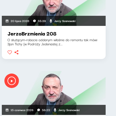
Jerzy Sosnowski
20 lipca 2026
55:39
JerzoBrzmienia 208
O służącym-robocie oddanym właśnie do remontu tak mówi
Iljon Tichy (w Podróży Jedenastej z...
Jerzy Sosnowski
15 czerwca 2026
56:23