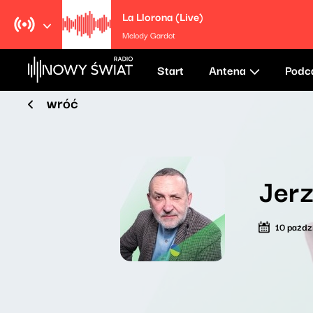
La Llorona (Live)
Melody Gardot
Start
Antena
Podc
wróć
Jerz
10 paźdz