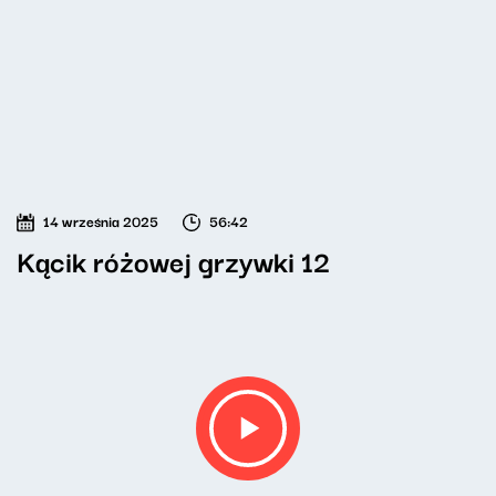
14 września 2025
56:42
Kącik różowej grzywki 12