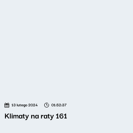
13 lutego 2024
01:52:37
Klimaty na raty 161