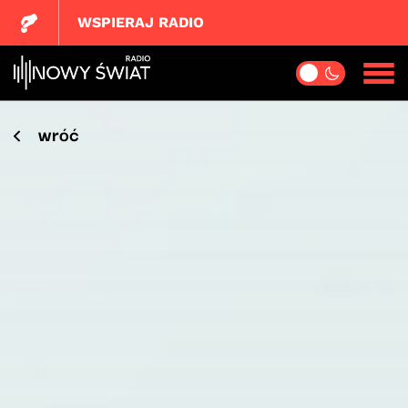
WSPIERAJ RADIO
wróć