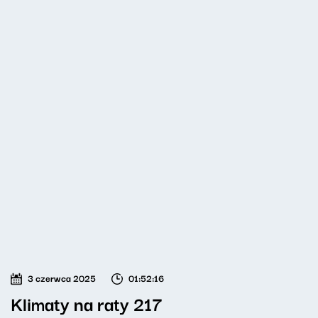
3 czerwca 2025
01:52:16
Klimaty na raty 217