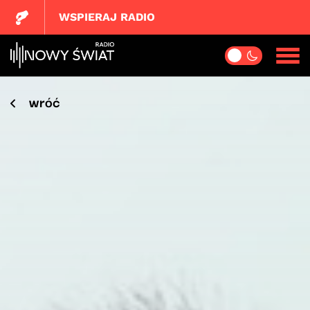
WSPIERAJ RADIO
wróć