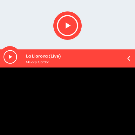
La Llorona (Live)
Melody Gardot
O odcinku
Playlista audycji: