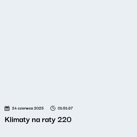
24 czerwca 2025
01:51:37
Klimaty na raty 220