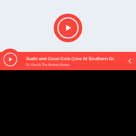
Sushi and Coca-Cola (Live At Southern Grooves)
St. Paul & The Broken Bones
O odcinku
Playlista audycji: