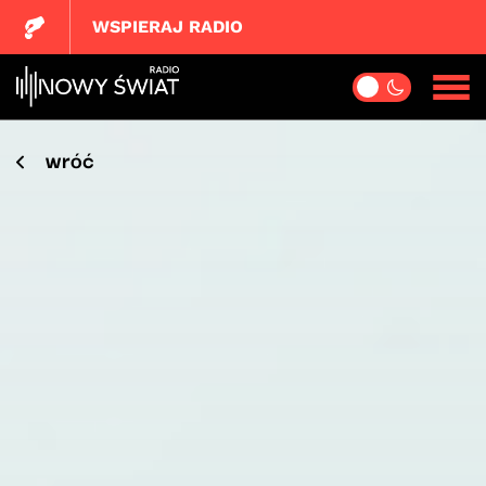
WSPIERAJ RADIO
wróć