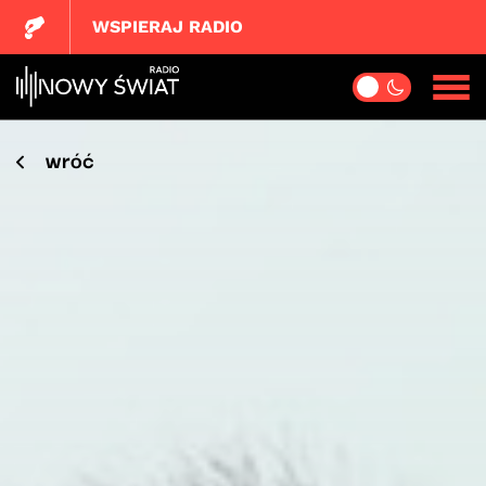
WSPIERAJ RADIO
wróć