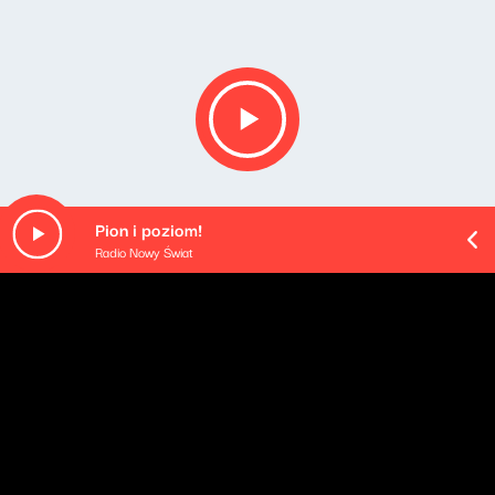
Pion i poziom!
Radio Nowy Świat
O odcinku