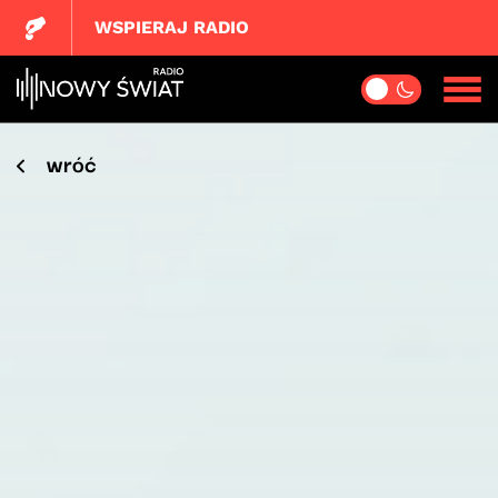
WSPIERAJ RADIO
wróć