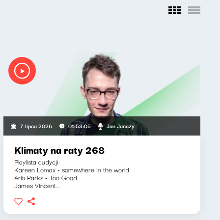
Jan Janczy
7 lipca 2026
01:53:05
Klimaty na raty 268
Playlista audycji:
Kareen Lomax - somewhere in the world
Arlo Parks - Too Good
James Vincent...