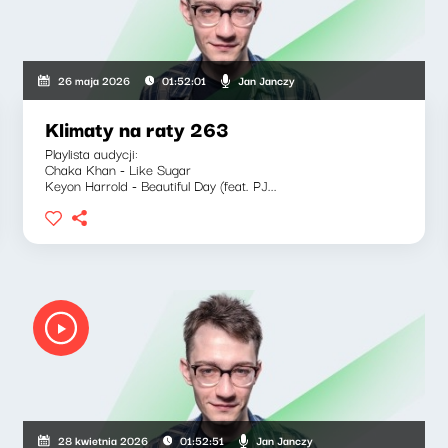
Jan Janczy
26 maja 2026
01:52:01
Klimaty na raty 263
Playlista audycji:
Chaka Khan - Like Sugar
Keyon Harrold - Beautiful Day (feat. PJ...
Jan Janczy
28 kwietnia 2026
01:52:51