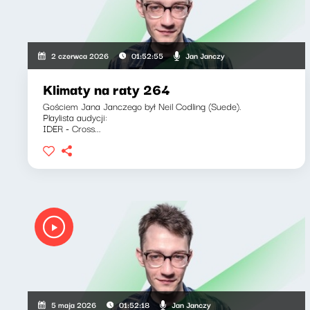
Jan Janczy
2 czerwca 2026
01:52:55
Klimaty na raty 264
Gościem Jana Janczego był Neil Codling (Suede).
Playlista audycji:
IDER - Cross...
Jan Janczy
5 maja 2026
01:52:18