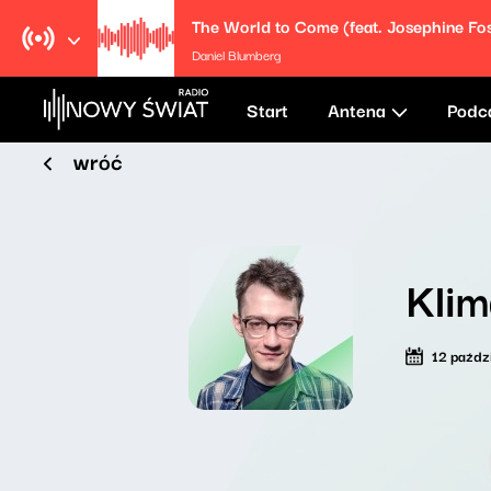
The World to Come (feat. Josephine Fos
Daniel Blumberg
Start
Antena
Podc
wróć
Klim
12 paźdz