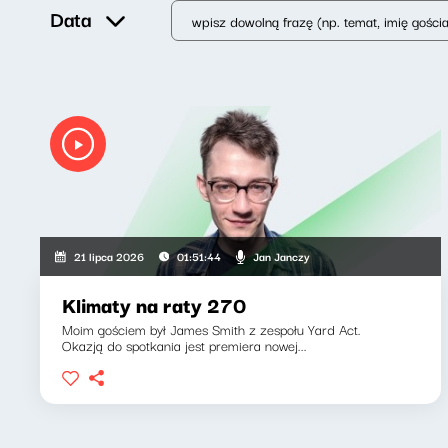
Data
Jan Janczy
21 lipca 2026
01:51:44
Klimaty na raty 270
Moim gościem był James Smith z zespołu Yard Act.
Okazją do spotkania jest premiera nowej...