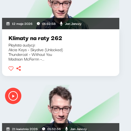
Jan Janczy
12 maja 2026
01:52:58
Klimaty na raty 262
Playlista audycji:
Alicia Keys - Skydive (Unlocked)
Thundercat - Without You
Madison McFerrin -...
Jan Janczy
21 kwietnia 2026
01:52:56