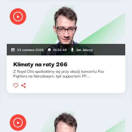
Jan Janczy
23 czerwca 2026
01:52:48
Klimaty na raty 266
Z Royel Otis spotkaliśmy się przy okazji koncertu Foo
Fighters na Narodowym, byli supportem FF....