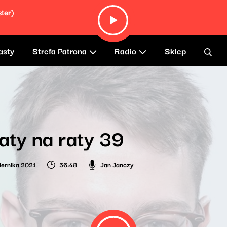
ter)
asty
Strefa Patrona
Radio
Sklep
aty na raty 39
iernika 2021
56:48
Jan Janczy