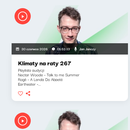
Jan Janczy
30 czerwca 2026
01:52:13
Klimaty na raty 267
Playlista audycji:
Nectar Woode - Talk to me Summer
Rogê - A Lenda Do Abaeté
Eartheater -...