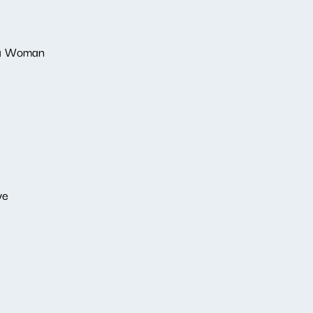
 a Woman
ve