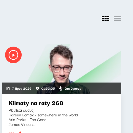
Jan Janczy
7 lipca 2026
01:53:05
Klimaty na raty 268
Playlista audycji:
Kareen Lomax - somewhere in the world
Arlo Parks - Too Good
James Vincent...