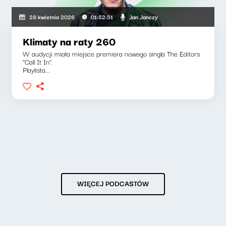
Jan Janczy
28 kwietnia 2026
01:52:51
Klimaty na raty 260
W audycji miała miejsce premiera nowego singla The Editors
"Call It In".
Playlista...
WIĘCEJ PODCASTÓW