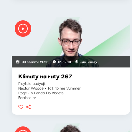
Jan Janczy
30 czerwca 2026
01:52:13
Klimaty na raty 267
Playlista audycji:
Nectar Woode - Talk to me Summer
Rogê - A Lenda Do Abaeté
Eartheater -...