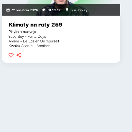
Jan Janczy
21 kwietnia 2026
01:52:56
Klimaty na raty 259
Playlista audycji:
Yaya Bey - Forty Days
Aminé - Be Easier On Yourself
Kwaku Asante - Another...