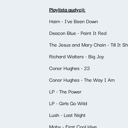
Playlista audycji:
Haim - I've Been Down
Deacon Blue - Paint It Red
The Jesus and Mary Chain - Till It S
Richard Walters - Big Joy
Conor Hughes - 23
Conor Hughes - The Way I Am
LP - The Power
LP - Girls Go Wild
Lush - Last Night
Moby - First Cool Hive