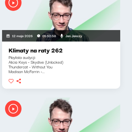
Jan Janczy
12 maja 2026
01:52:58
Klimaty na raty 262
Playlista audycji:
Alicia Keys - Skydive (Unlocked)
Thundercat - Without You
Madison McFerrin -...