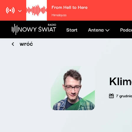
From Hell to Here
Himalayas
Start
Antena
Podc
wróć
Klim
7 grudni