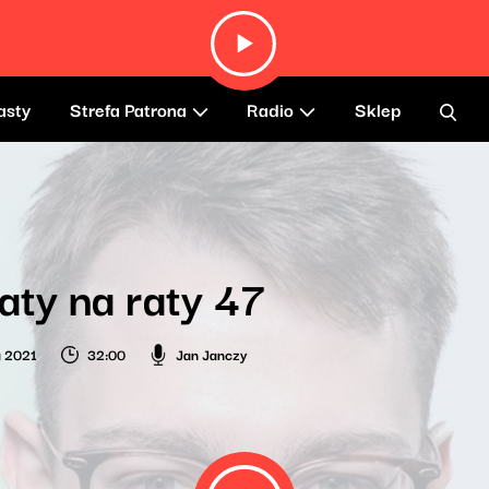
asty
Strefa Patrona
Radio
Sklep
aty na raty 47
a 2021
32:00
Jan Janczy