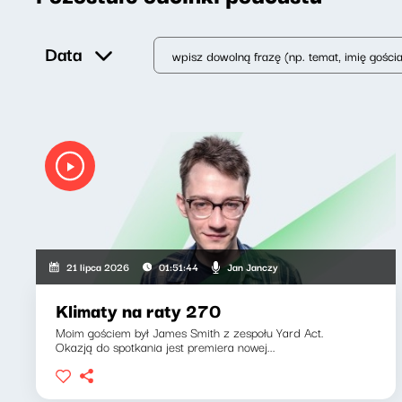
Data
Jan Janczy
21 lipca 2026
01:51:44
Klimaty na raty 270
Moim gościem był James Smith z zespołu Yard Act.
Okazją do spotkania jest premiera nowej...