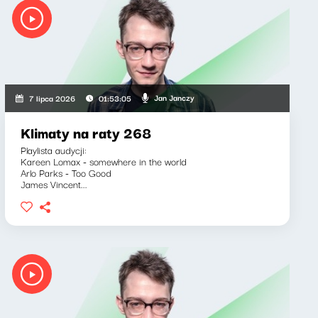
Jan Janczy
7 lipca 2026
01:53:05
Klimaty na raty 268
Playlista audycji:
Kareen Lomax - somewhere in the world
Arlo Parks - Too Good
James Vincent...