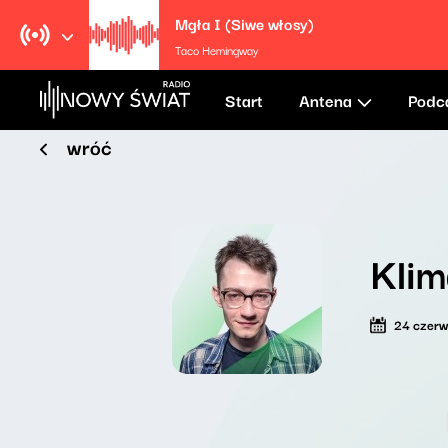
Mgła I (Siwe włosy)
Taco Hemingway
Start
Antena
Podc
wróć
Klim
24 czer