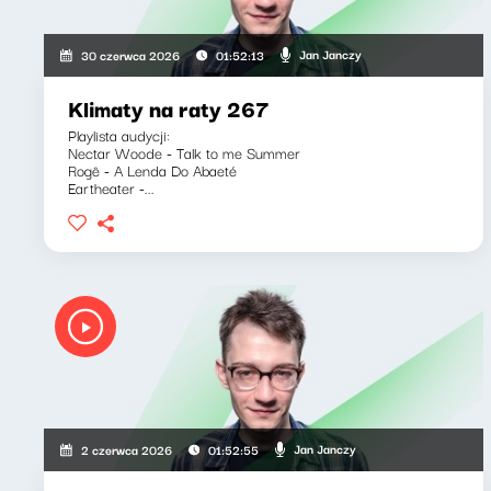
Jan Janczy
30 czerwca 2026
01:52:13
Klimaty na raty 267
Playlista audycji:
Nectar Woode - Talk to me Summer
Rogê - A Lenda Do Abaeté
Eartheater -...
Jan Janczy
2 czerwca 2026
01:52:55