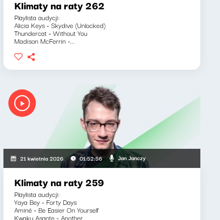
Klimaty na raty 262
Playlista audycji:
Alicia Keys - Skydive (Unlocked)
Thundercat - Without You
Madison McFerrin -...
Jan Janczy
21 kwietnia 2026
01:52:56
Klimaty na raty 259
Playlista audycji:
Yaya Bey - Forty Days
Aminé - Be Easier On Yourself
Kwaku Asante - Another...