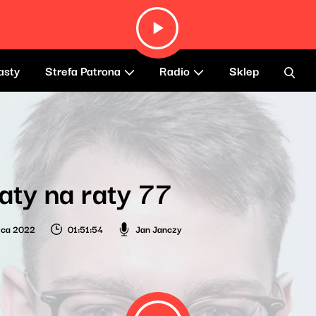
asty
Strefa Patrona
Radio
Sklep
aty na raty 77
wca 2022
01:51:54
Jan Janczy