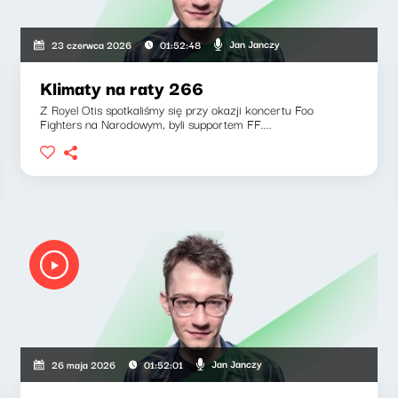
Jan Janczy
23 czerwca 2026
01:52:48
Klimaty na raty 266
Z Royel Otis spotkaliśmy się przy okazji koncertu Foo
Fighters na Narodowym, byli supportem FF....
Jan Janczy
26 maja 2026
01:52:01