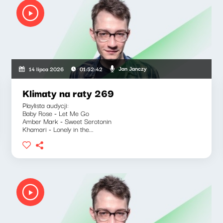
Jan Janczy
14 lipca 2026
01:52:42
Klimaty na raty 269
Playlista audycji:
Baby Rose - Let Me Go
Amber Mark - Sweet Serotonin
Khamari - Lonely in the...