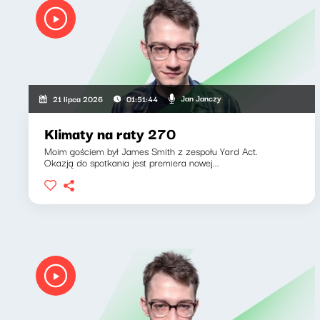
Jan Janczy
21 lipca 2026
01:51:44
Klimaty na raty 270
Moim gościem był James Smith z zespołu Yard Act.
Okazją do spotkania jest premiera nowej...