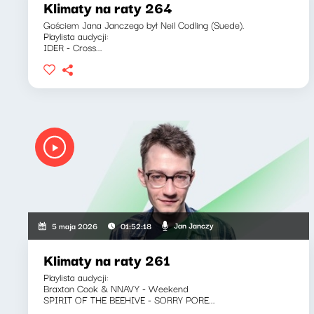
Klimaty na raty 264
Gościem Jana Janczego był Neil Codling (Suede).
Playlista audycji:
IDER - Cross...
Jan Janczy
5 maja 2026
01:52:18
Klimaty na raty 261
Playlista audycji:
Braxton Cook & NNAVY - Weekend
SPIRIT OF THE BEEHIVE - SORRY PORE...