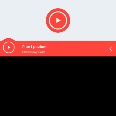
Pion i poziom!
Radio Nowy Świat
O odcinku
Playlista audycji: