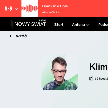
Down In a Hole
Alice in Chains
Start
Antena
Podc
wróć
Klim
15 lipca