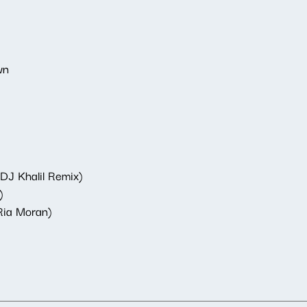
wn
DJ Khalil Remix)
)
 Ria Moran)