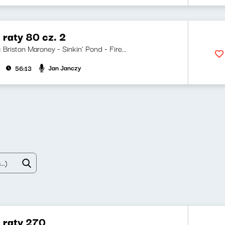
 raty 80 cz. 2
i: Briston Maroney - Sinkin' Pond - Fire...
Jan Janczy
56:13
a raty 270