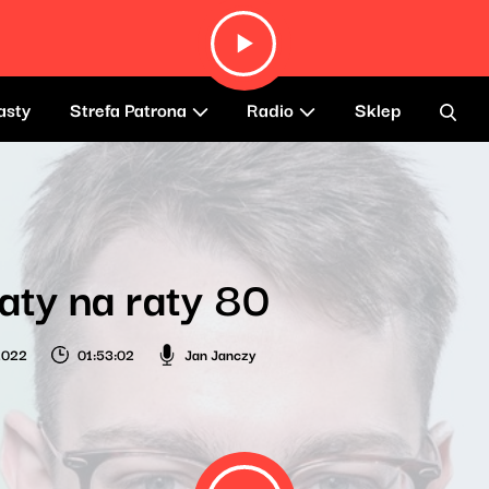
asty
Strefa Patrona
Radio
Sklep
aty na raty 80
 2022
01:53:02
Jan Janczy