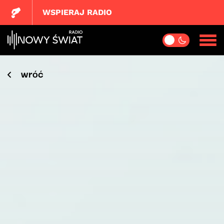
WSPIERAJ RADIO
wróć