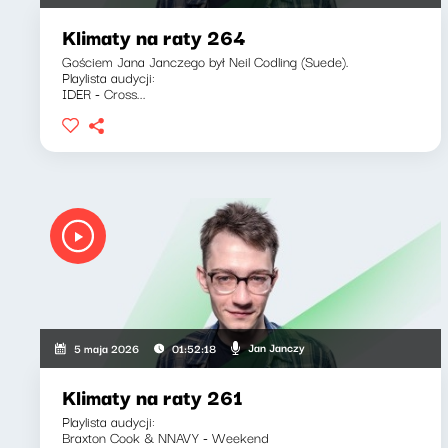
Klimaty na raty 264
Gościem Jana Janczego był Neil Codling (Suede).
Playlista audycji:
IDER - Cross...
Jan Janczy
5 maja 2026
01:52:18
Klimaty na raty 261
Playlista audycji:
Braxton Cook & NNAVY - Weekend