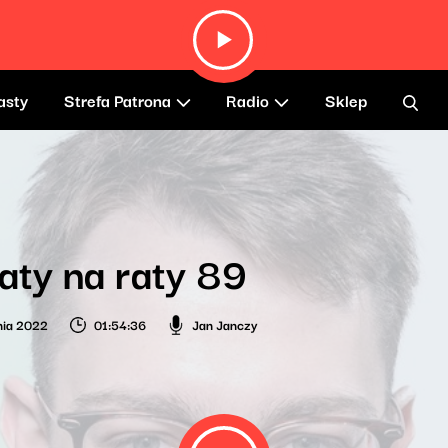
asty
Strefa Patrona
Radio
Sklep
aty na raty 89
nia 2022
01:54:36
Jan Janczy