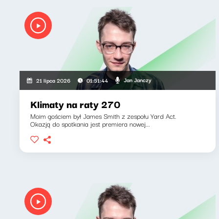
Jan Janczy
21 lipca 2026
01:51:44
Klimaty na raty 270
Moim gościem był James Smith z zespołu Yard Act.
Okazją do spotkania jest premiera nowej...