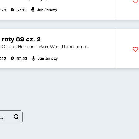
Jan Janczy
2022
57:13
 raty 89 cz. 2
ji: George Harrison - Wah-Wah (Remastered...
Jan Janczy
2022
57:23