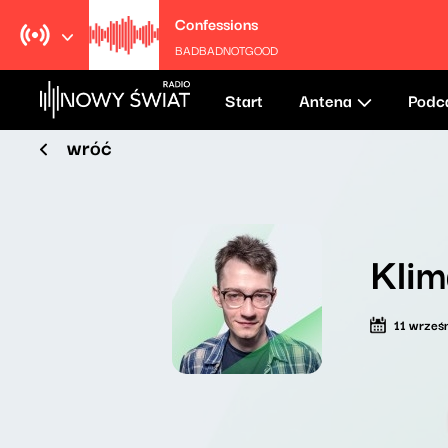
Confessions
BADBADNOTGOOD
Start
Antena
Podc
wróć
Klim
11 wrześ