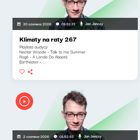
Jan Janczy
30 czerwca 2026
01:52:13
Klimaty na raty 267
Playlista audycji:
Nectar Woode - Talk to me Summer
Rogê - A Lenda Do Abaeté
Eartheater -...
Jan Janczy
2 czerwca 2026
01:52:55