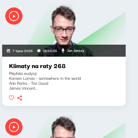
Jan Janczy
7 lipca 2026
01:53:05
Klimaty na raty 268
Playlista audycji:
Kareen Lomax - somewhere in the world
Arlo Parks - Too Good
James Vincent...