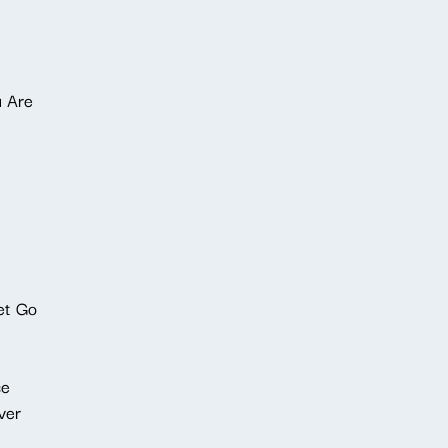
u Are
d
et Go
se
ver