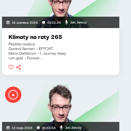
Jan Janczy
16 czerwca 2026
01:52:36
Klimaty na raty 265
Playlista audycji:
Durand Bernarr - EFFORT.
Marie Dahlstrom - 1 Journey Away
rum.gold - Forever...
Jan Janczy
12 maja 2026
01:52:58