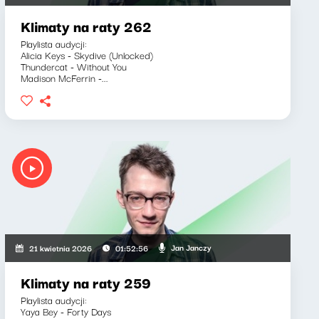
Klimaty na raty 262
Playlista audycji:
Alicia Keys - Skydive (Unlocked)
Thundercat - Without You
Madison McFerrin -...
Jan Janczy
21 kwietnia 2026
01:52:56
Klimaty na raty 259
Playlista audycji:
Yaya Bey - Forty Days