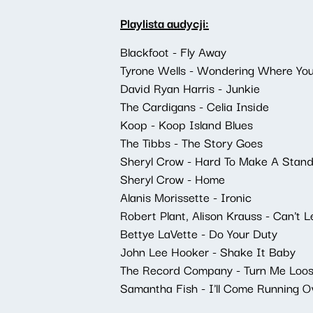
Playlista audycji:
Blackfoot - Fly Away
Tyrone Wells - Wondering Where Yo
David Ryan Harris - Junkie
The Cardigans - Celia Inside
Koop - Koop Island Blues
The Tibbs - The Story Goes
Sheryl Crow - Hard To Make A Stan
Sheryl Crow - Home
Alanis Morissette - Ironic
Robert Plant, Alison Krauss - Can't L
Bettye LaVette - Do Your Duty
John Lee Hooker - Shake It Baby
The Record Company - Turn Me Loo
Samantha Fish - I'll Come Running O