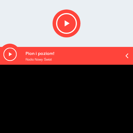
Pion i poziom!
Radio Nowy Świat
O odcinku
Playlista audycji: