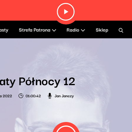
asty
Strefa Patrona
Radio
Sklep
aty Północy 12
ia 2022
01:00:42
Jan Janczy