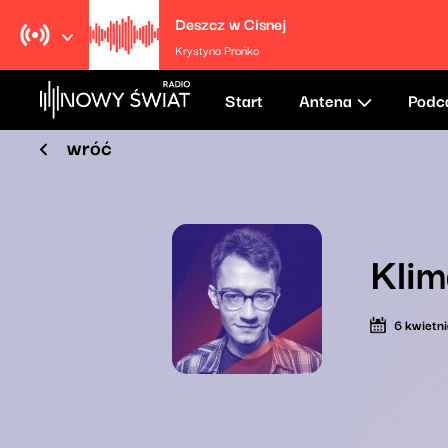
Deszcz w Cisnej
Krystyna Prońko
Start
Antena
Podc
wróć
Klim
6 kwietn