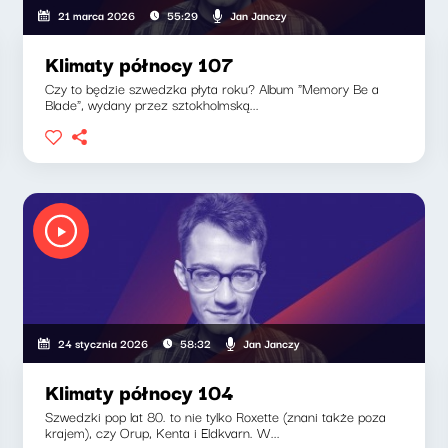
Jan Janczy
21 marca 2026
55:29
Klimaty północy 107
Czy to będzie szwedzka płyta roku? Album "Memory Be a
Blade", wydany przez sztokholmską...
Jan Janczy
24 stycznia 2026
58:32
Klimaty północy 104
Szwedzki pop lat 80. to nie tylko Roxette (znani także poza
krajem), czy Orup, Kenta i Eldkvarn. W...