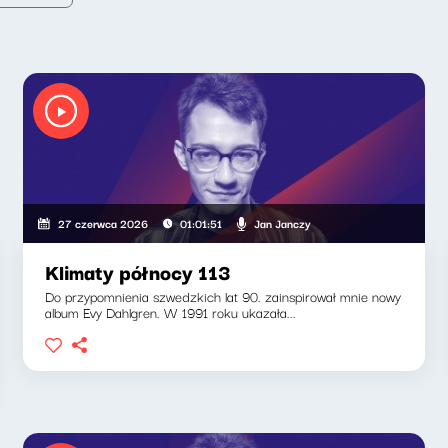
Jan Janczy
27 czerwca 2026
01:01:51
Klimaty północy 113
Do przypomnienia szwedzkich lat 90. zainspirował mnie nowy
album Evy Dahlgren. W 1991 roku ukazała...