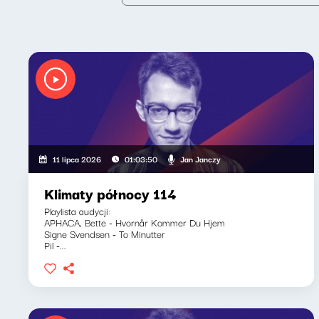
Jan Janczy
11 lipca 2026
01:03:50
Klimaty północy 114
Playlista audycji:
APHACA, Bette - Hvornår Kommer Du Hjem
Signe Svendsen - To Minutter
Pil -...