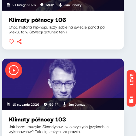
Jan Janczy
21 lutego 2026
59:31
Klimaty północy 106
Choć historia hip-hopu liczy sobie na świecie ponad pół
wieku, to w Szwecji gatunek ten i...
LIVE
Jan Janczy
10 stycznia 2026
59:44
Klimaty północy 103
Jak brzmi muzyka Skandynawii w ojczystych językach jej
wykonawców? Tak się złożyło, że prawie...