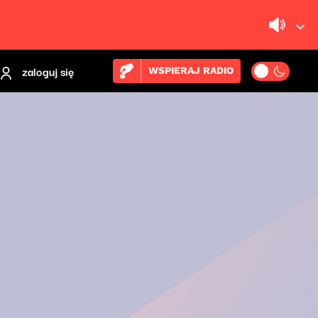
zaloguj się
WSPIERAJ RADIO