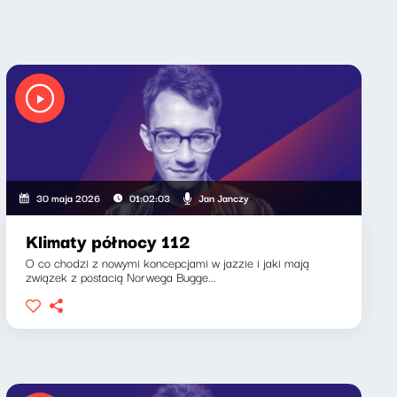
Jan Janczy
30 maja 2026
01:02:03
Klimaty północy 112
O co chodzi z nowymi koncepcjami w jazzie i jaki mają
związek z postacią Norwega Bugge...