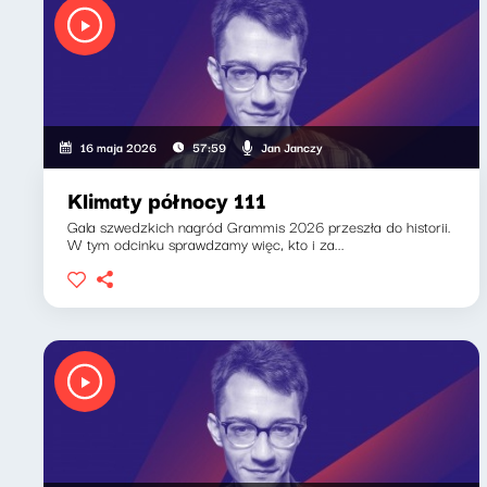
Jan Janczy
16 maja 2026
57:59
Klimaty północy 111
Gala szwedzkich nagród Grammis 2026 przeszła do historii.
W tym odcinku sprawdzamy więc, kto i za...