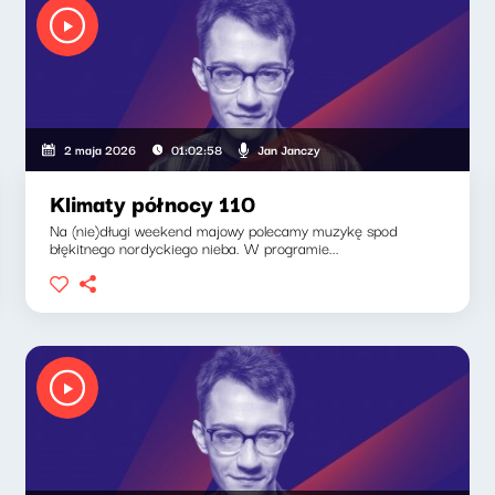
Jan Janczy
2 maja 2026
01:02:58
Klimaty północy 110
Na (nie)długi weekend majowy polecamy muzykę spod
błękitnego nordyckiego nieba. W programie...