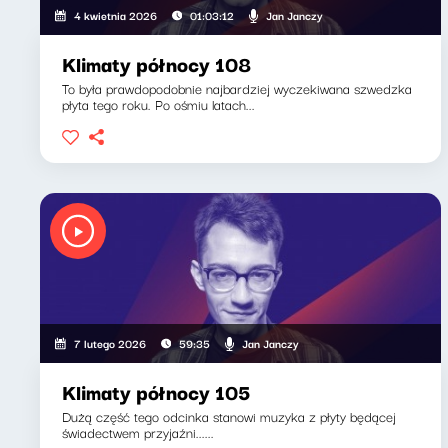
Jan Janczy
4 kwietnia 2026
01:03:12
Klimaty północy 108
To była prawdopodobnie najbardziej wyczekiwana szwedzka
płyta tego roku. Po ośmiu latach...
Jan Janczy
7 lutego 2026
59:35
Klimaty północy 105
Dużą część tego odcinka stanowi muzyka z płyty będącej
świadectwem przyjaźni......