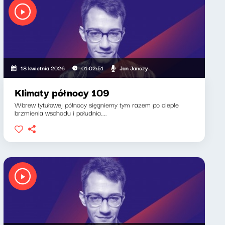
Jan Janczy
18 kwietnia 2026
01:02:51
Klimaty północy 109
Wbrew tytułowej północy sięgniemy tym razem po ciepłe
brzmienia wschodu i południa....