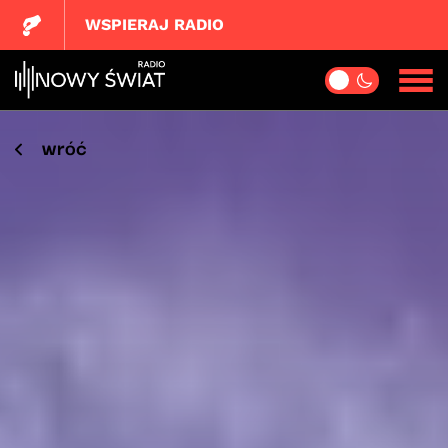
WSPIERAJ RADIO
wróć