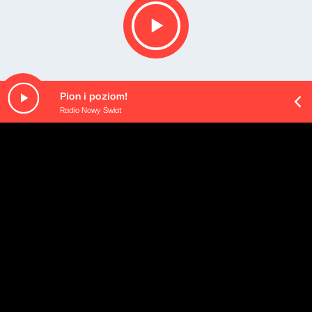
Pion i poziom!
Radio Nowy Świat
O odcinku
W dniu publikacji tego wydania „Klimatów Północy”
Szwecja obchodzi Midsommar, przez wielu nazywane
"świętem lata". Z tej okazji dużo muzyki szwedzkiej: