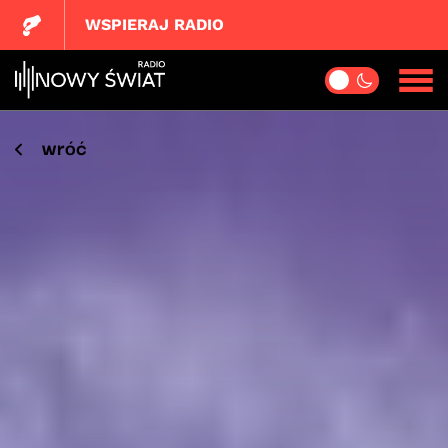
WSPIERAJ RADIO
wróć