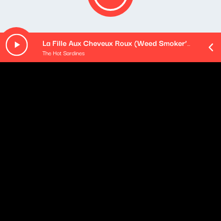
La Fille Aux Cheveux Roux (Weed Smoker’s Dream)
The Hot Sardines
O odcinku
Tym razem czeka nas spotkanie z trzema szwedzkimi
płytami, które mają ze sobą sporo wspólnego. Będą to
albumy
Jakoba Hellmana
,
Dana Hylandera
i
zespołu
Mando Diao
.
Co to za motyw przewodni? Zagadkę rozwiązujemy w