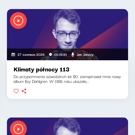
Jan Janczy
27 czerwca 2026
01:01:51
Klimaty północy 113
Do przypomnienia szwedzkich lat 90. zainspirował mnie nowy
album Evy Dahlgren. W 1991 roku ukazała...