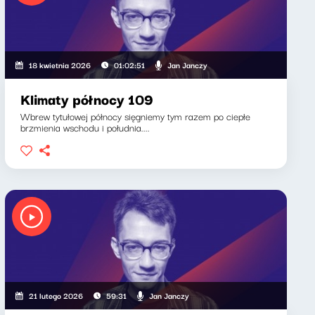
Jan Janczy
18 kwietnia 2026
01:02:51
Klimaty północy 109
Wbrew tytułowej północy sięgniemy tym razem po ciepłe
brzmienia wschodu i południa....
Jan Janczy
21 lutego 2026
59:31