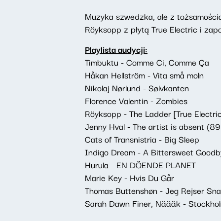
Muzyka szwedzka, ale z tożsamością 
Röyksopp z płytą True Electric i z
Playlista audycji:
Timbuktu - Comme Ci, Comme Ça
Håkan Hellström - Vita små moln
Nikolaj Nørlund - Sølvkanten
Florence Valentin - Zombies
Röyksopp - The Ladder [True Electric
Jenny Hval - The artist is absent (8
Cats of Transnistria - Big Sleep
Indigo Dream - A Bittersweet Goodb
Hurula - EN DÖENDE PLANET
Marie Key - Hvis Du Går
Thomas Buttenshøn - Jeg Rejser Sna
Sarah Dawn Finer, Näääk - Stockho