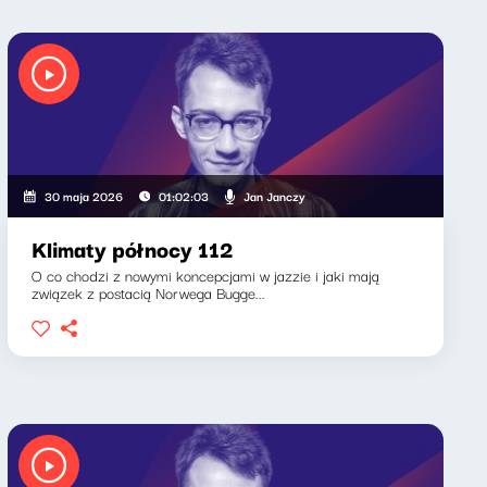
Jan Janczy
30 maja 2026
01:02:03
Klimaty północy 112
O co chodzi z nowymi koncepcjami w jazzie i jaki mają
związek z postacią Norwega Bugge...