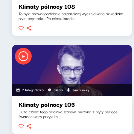
Klimaty północy 108
To była prawdopodobnie najbardziej wyczekiwana szwedzka
płyta tego roku. Po ośmiu latach...
Jan Janczy
7 lutego 2026
59:35
Klimaty północy 105
Dużą część tego odcinka stanowi muzyka z płyty będącej
świadectwem przyjaźni......