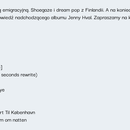
emigracyjną. Shoegaze i dream pop z Finlandii. A na konie
apowiedź nadchodzącego albumu Jenny Hval. Zapraszamy na k
]
9 seconds rewrite)
ye
rt Til København
lm om natten