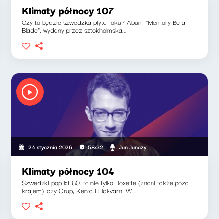
Klimaty północy 107
Czy to będzie szwedzka płyta roku? Album "Memory Be a
Blade", wydany przez sztokholmską...
Jan Janczy
24 stycznia 2026
58:32
Klimaty północy 104
Szwedzki pop lat 80. to nie tylko Roxette (znani także poza
krajem), czy Orup, Kenta i Eldkvarn. W...