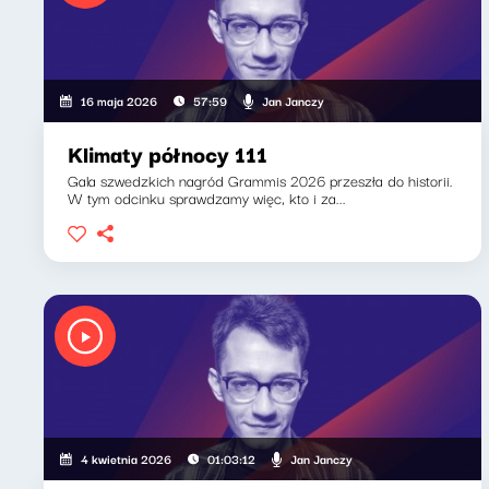
Jan Janczy
16 maja 2026
57:59
Klimaty północy 111
Gala szwedzkich nagród Grammis 2026 przeszła do historii.
W tym odcinku sprawdzamy więc, kto i za...
Jan Janczy
4 kwietnia 2026
01:03:12