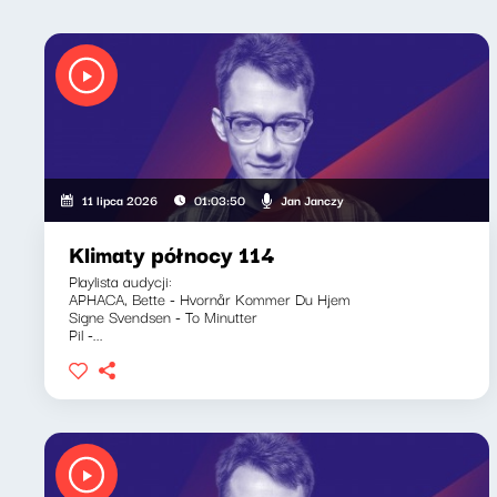
Jan Janczy
11 lipca 2026
01:03:50
Klimaty północy 114
Playlista audycji:
APHACA, Bette - Hvornår Kommer Du Hjem
Signe Svendsen - To Minutter
Pil -...