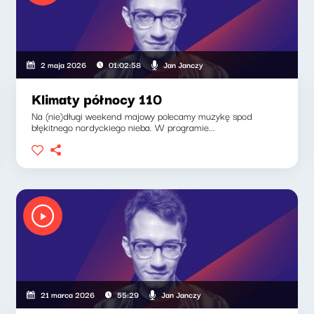
Jan Janczy
2 maja 2026
01:02:58
Klimaty północy 110
Na (nie)długi weekend majowy polecamy muzykę spod
błękitnego nordyckiego nieba. W programie...
Jan Janczy
21 marca 2026
55:29