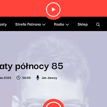
asty
Strefa Patrona
Radio
Sklep
aty północy 85
nia 2025
56:59
Jan Janczy