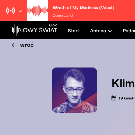
Wrath of My Madness (Vocal)
Queen Latifah
Start
Antena
Podc
wróć
Klim
19 kwiet