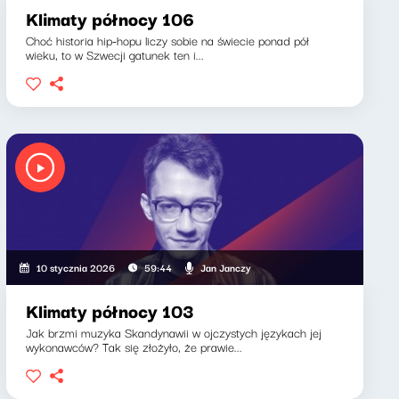
Klimaty północy 106
Choć historia hip-hopu liczy sobie na świecie ponad pół
wieku, to w Szwecji gatunek ten i...
Jan Janczy
10 stycznia 2026
59:44
Klimaty północy 103
Jak brzmi muzyka Skandynawii w ojczystych językach jej
wykonawców? Tak się złożyło, że prawie...