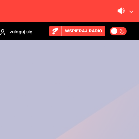
zaloguj się
WSPIERAJ RADIO