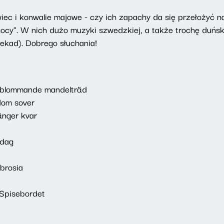
iec i konwalie majowe - czy ich zapachy da się przełożyć 
ocy". W nich dużo muzyki szwedzkiej, a także trochę duński
ekad). Dobrego słuchania!
t blommande mandelträd
dom sover
änger kvar
sdag
brosia
 Spisebordet