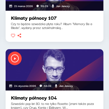
Jan Janczy
21 marca 2026
55:29
Klimaty północy 107
Czy to będzie szwedzka płyta roku? Album "Memory Be a
Blade", wydany przez sztokholmską...
Jan Janczy
24 stycznia 2026
58:32
Klimaty północy 104
Szwedzki pop lat 80. to nie tylko Roxette (znani także poza
krajem), czy Orup, Kenta i Eldkvarn. W...