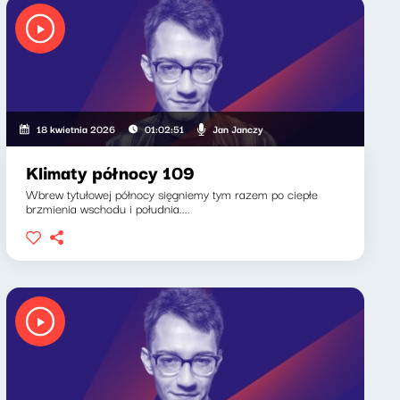
Jan Janczy
18 kwietnia 2026
01:02:51
Klimaty północy 109
Wbrew tytułowej północy sięgniemy tym razem po ciepłe
brzmienia wschodu i południa....