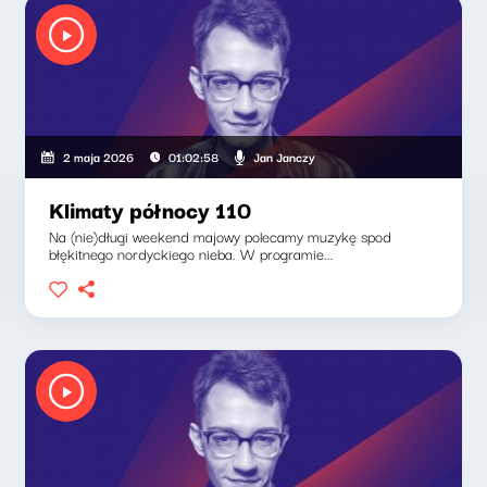
Jan Janczy
2 maja 2026
01:02:58
Klimaty północy 110
Na (nie)długi weekend majowy polecamy muzykę spod
błękitnego nordyckiego nieba. W programie...