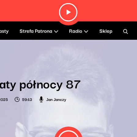
asty
Strefa Patrona
Radio
Sklep
aty północy 87
2025
59:13
Jan Janczy