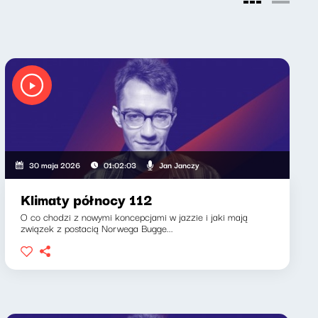
Jan Janczy
30 maja 2026
01:02:03
Klimaty północy 112
O co chodzi z nowymi koncepcjami w jazzie i jaki mają
związek z postacią Norwega Bugge...