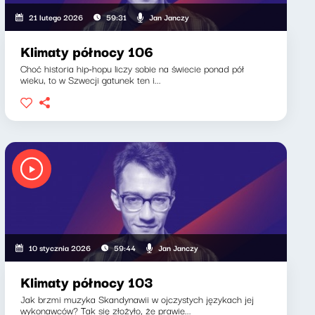
Jan Janczy
21 lutego 2026
59:31
Klimaty północy 106
Choć historia hip-hopu liczy sobie na świecie ponad pół
wieku, to w Szwecji gatunek ten i...
Jan Janczy
10 stycznia 2026
59:44
Klimaty północy 103
Jak brzmi muzyka Skandynawii w ojczystych językach jej
wykonawców? Tak się złożyło, że prawie...