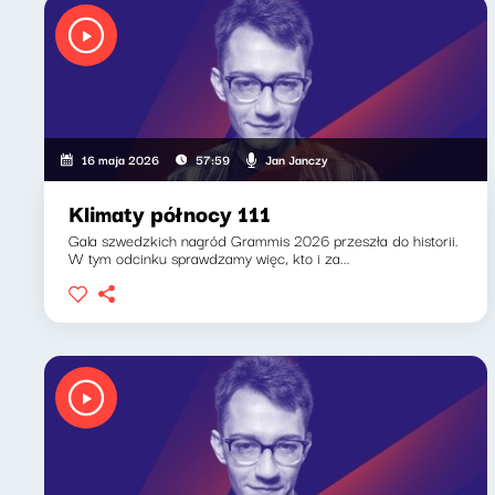
Jan Janczy
16 maja 2026
57:59
Klimaty północy 111
Gala szwedzkich nagród Grammis 2026 przeszła do historii.
W tym odcinku sprawdzamy więc, kto i za...