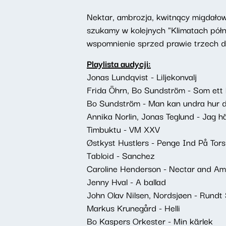
Nektar, ambrozja, kwitnący migdałow
szukamy w kolejnych "Klimatach półn
wspomnienie sprzed prawie trzech d
Playlista audycji:
Jonas Lundqvist - Liljekonvalj
Frida Öhrn, Bo Sundström - Som et
Bo Sundström - Man kan undra hur 
Annika Norlin, Jonas Teglund - Jag h
Timbuktu - VM XXV
Østkyst Hustlers - Penge Ind På Tor
Tabloid - Sanchez
Caroline Henderson - Nectar and Am
Jenny Hval - A ballad
John Olav Nilsen, Nordsjøen - Rundt
Markus Krunegård - Helli
Bo Kaspers Orkester - Min kärlek