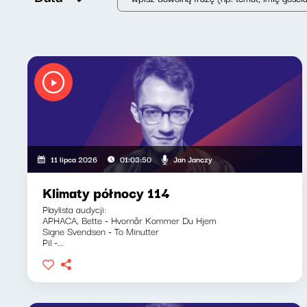
Jan Janczy
11 lipca 2026
01:03:50
Klimaty północy 114
Playlista audycji:
APHACA, Bette - Hvornår Kommer Du Hjem
Signe Svendsen - To Minutter
Pil -...