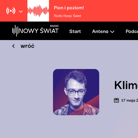
Pion i poziom!
Radio Nowy Świat
Start
Antena
Podc
wróć
Klim
17 maja 