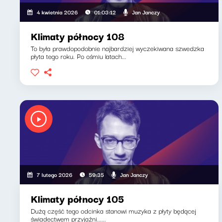
Jan Janczy
4 kwietnia 2026
01:03:12
Klimaty północy 108
To była prawdopodobnie najbardziej wyczekiwana szwedzka
płyta tego roku. Po ośmiu latach...
Jan Janczy
7 lutego 2026
59:35
Klimaty północy 105
Dużą część tego odcinka stanowi muzyka z płyty będącej
świadectwem przyjaźni......