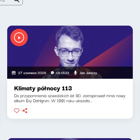
Jan Janczy
27 czerwca 2026
01:01:51
Klimaty północy 113
Do przypomnienia szwedzkich lat 90. zainspirował mnie nowy
album Evy Dahlgren. W 1991 roku ukazała...