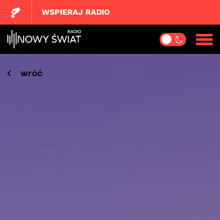
WSPIERAJ RADIO
wróć