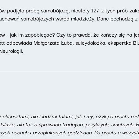
ów podjęło próbę samobójczą, niestety 127 z tych prób zak
achowań samobójczych wśród młodzieży. Dane pochodzą z K
 - jak im zapobiegać? Czy to prawda, że kończy się na jedn
tt odpowiada Małgorzata Łuba, suicydolożka, ekspertka B
Neurologii.
z ekspertami, ale i ludźmi takimi, jak i my, czyli po prostu 
 lukrze, ale też o sprawach trudnych, przykrych, smutnych. B
anych nocach i przepłakanych godzinach. Po prostu o wszyst