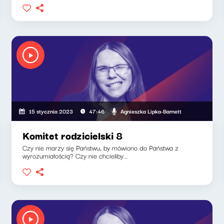
Agnieszka Lipka-Barnett
15 stycznia 2023
47:46
Komitet rodzicielski 8
Czy nie marzy się Państwu, by mówiono do Państwa z
wyrozumiałością? Czy nie chcieliby...