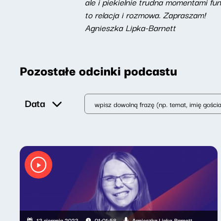
ale i piekielnie trudna momentami f
to relacja i rozmowa. Zapraszam!
Agnieszka Lipka-Barnett
Pozostałe odcinki podcastu
Data
Agnieszka Lipka-Barnett
13 sierpnia 2023
01:01:58