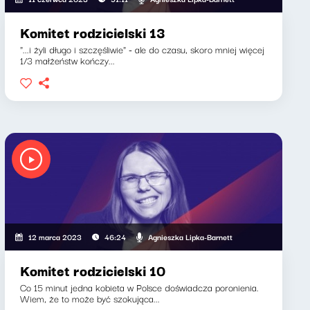
Komitet rodzicielski 13
"...i żyli długo i szczęśliwie" - ale do czasu, skoro mniej więcej
1/3 małżeństw kończy...
Agnieszka Lipka-Barnett
12 marca 2023
46:24
Komitet rodzicielski 10
Co 15 minut jedna kobieta w Polsce doświadcza poronienia.
Wiem, że to może być szokująca...