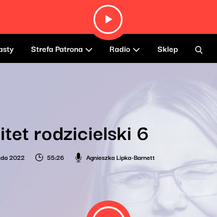
asty
Strefa Patrona
Radio
Sklep
tet rodzicielski 6
pada 2022
55:26
Agnieszka Lipka-Barnett