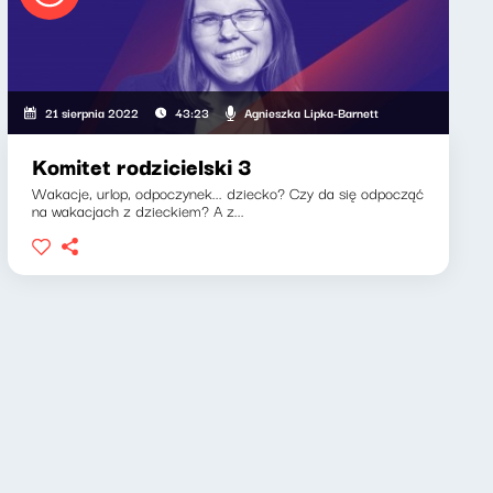
Agnieszka Lipka-Barnett
21 sierpnia 2022
43:23
Komitet rodzicielski 3
Wakacje, urlop, odpoczynek... dziecko? Czy da się odpocząć
na wakacjach z dzieckiem? A z...