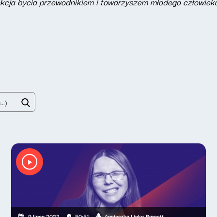
unkcja bycia przewodnikiem i towarzyszem młodego człowiek
Agnieszka Lipka-Barnett
9 lipca 2023
50:51