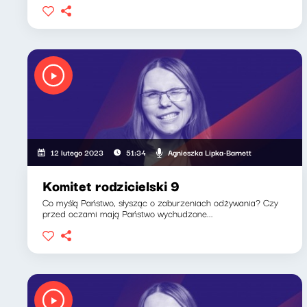
Agnieszka Lipka-Barnett
12 lutego 2023
51:34
Komitet rodzicielski 9
Co myślą Państwo, słysząc o zaburzeniach odżywania? Czy
przed oczami mają Państwo wychudzone...