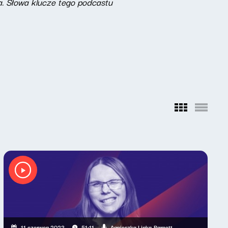
a. Słowa klucze tego podcastu
Agnieszka Lipka-Barnett
11 czerwca 2023
51:11