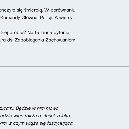
ończyło się śmiercią. W porównaniu
omendy Głównej Policji. A wiemy,
ej próbie? Na te i inne pytania
iura ds. Zapobiegania Zachowaniom
rodzicami. Będzie w nim mowa
ędzie więc także o złości, o lęku,
kim, z czym wiąże się fascynująca,