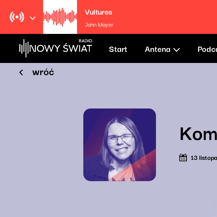
Vultures
John Mayer
Start
Antena
Podc
wróć
Komi
13 listo