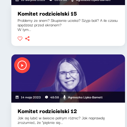
Komitet rodzicielski 15
Problemy ze snem? Skupienie ucieka? Szyja boli? A ile czasu
spędzasz przed ekranem?
W tym...
Agnieszka Lipka-Barnett
14 maja 2023
48:58
Komitet rodzicielski 12
Jak się lubić w świecie pełnym różnic? Jak naprawdę
zrozumieć, że "pięknie się...