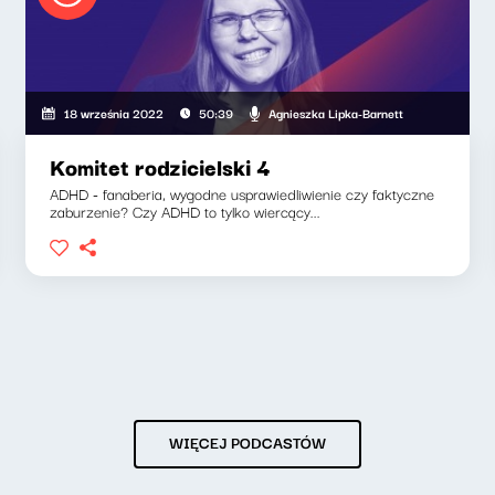
Agnieszka Lipka-Barnett
18 września 2022
50:39
Komitet rodzicielski 4
ADHD - fanaberia, wygodne usprawiedliwienie czy faktyczne
zaburzenie? Czy ADHD to tylko wiercący...
WIĘCEJ PODCASTÓW