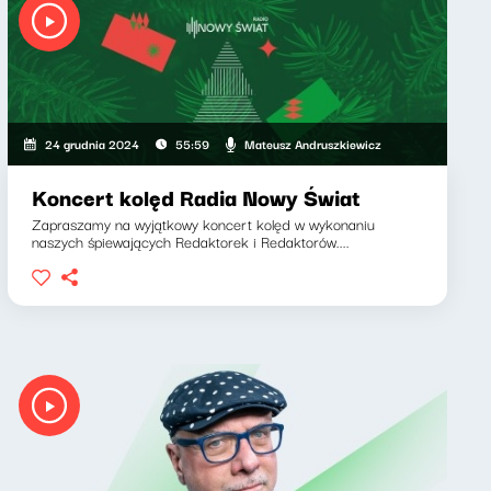
Krzysztof Materna
Mateusz Andruszkiewicz
24 grudnia 2024
55:59
Koncert kolęd Radia Nowy Świat
Zapraszamy na wyjątkowy koncert kolęd w wykonaniu
naszych śpiewających Redaktorek i Redaktorów....