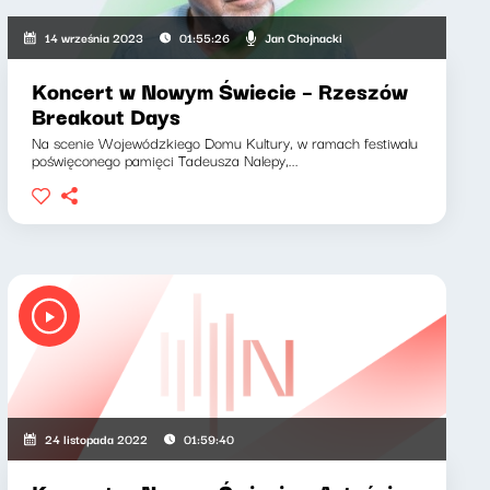
Jan Chojnacki
14 września 2023
01:55:26
Koncert w Nowym Świecie – Rzeszów
Breakout Days
Na scenie Wojewódzkiego Domu Kultury, w ramach festiwalu
poświęconego pamięci Tadeusza Nalepy,...
24 listopada 2022
01:59:40