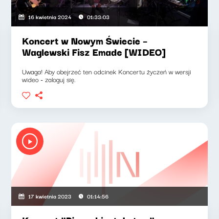
16 kwietnia 2024
01:33:03
Koncert w Nowym Świecie –
Waglewski Fisz Emade [WIDEO]
Uwaga! Aby obejrzeć ten odcinek Koncertu życzeń w wersji
wideo - zaloguj się.
17 kwietnia 2023
01:14:56