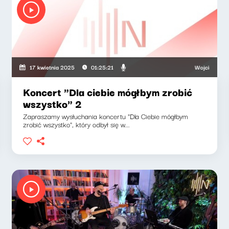
jkat, Artur Andrus
Wojciech Mann, 
17 kwietnia 2025
01:25:21
Koncert "Dla ciebie mógłbym zrobić
wszystko" 2
Zapraszamy wysłuchania koncertu "Dla Ciebie mógłbym
zrobić wszystko", który odbył się w...