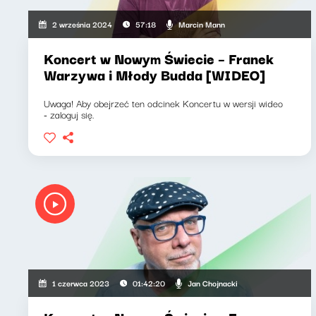
Marcin Mann
2 września 2024
57:18
Koncert w Nowym Świecie – Franek
Warzywa i Młody Budda [WIDEO]
Uwaga! Aby obejrzeć ten odcinek Koncertu w wersji wideo
- zaloguj się.
Jan Chojnacki
1 czerwca 2023
01:42:20