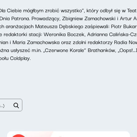
la Ciebie mógłbym zrobić wszystko", który odbył się w Te
 Dnia Patrona. Prowadzący, Zbigniew Zamachowski i Artur A
ch aranżacjach Mateusza Dębskiego zaśpiewali: Piotr Bukar
redaktorki stacji: Weronika Boczek, Adrianna Calińska-Cza
omian i Maria Zamachowska oraz zdolni redaktorzy Radia No
żna usłyszeć m.in. „Czerwone Korale” Brathanków, „Oops!…I 
połu Coldplay.