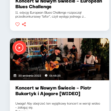
Koncert w Nowym Świecie – European
Blues Challenge
11. edycję European Blues Challenge rozpoczął
przedkonkursowy "bifor", czyli występ jednego z...
30 września 2022
01:46:35
Koncert w Nowym Świecie – Piotr
Bukartyk i Ajagore [WIDEO]
Uwaga! Aby obejrzeć ten wyjątkowy koncert w wersji wideo
- zaloguj się.