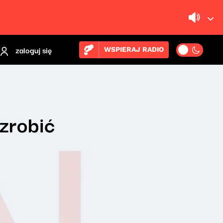
zaloguj się
WSPIERAJ RADIO
zrobić