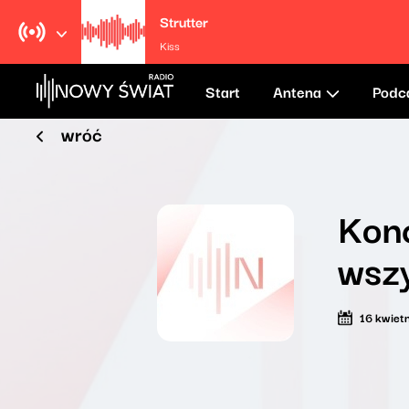
Strutter
Kiss
Start
Antena
Podc
wróć
Konc
wszy
16 kwiet