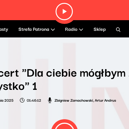
asty
Strefa Patrona
Radio
Sklep
ert "Dla ciebie mógłbym 
stko" 1
nia 2025
01:46:12
Zbigniew Zamachowski
,
Artur Andrus