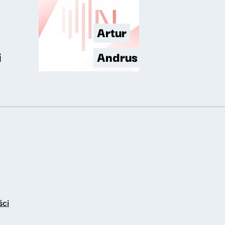
Artur
i
Andrus
ści