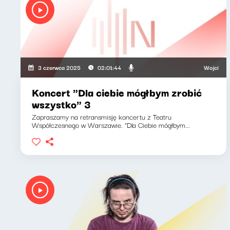
Wojciech Mala
3 czerwca 2025
02:01:44
Koncert "Dla ciebie mógłbym zrobić
wszystko" 3
Zapraszamy na retransmisję koncertu z Teatru
Współczesnego w Warszawie. "Dla Ciebie mógłbym...