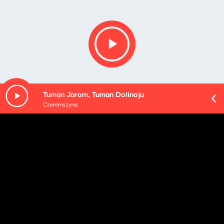
Tuman Jarom, Tuman Dolinoju
Czeremszyna
O odcinku
Z cyklu JAZZ PO POLSKU "Live Sessions for China &