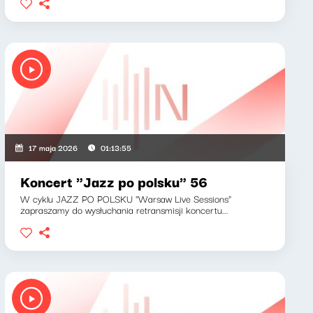
17 maja 2026
01:13:55
Koncert "Jazz po polsku" 56
W cyklu JAZZ PO POLSKU "Warsaw Live Sessions"
zapraszamy do wysłuchania retransmisji koncertu...