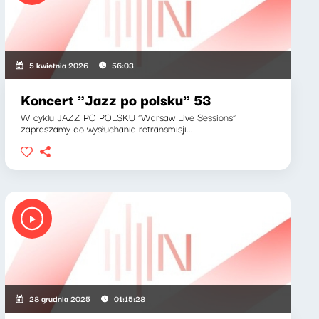
5 kwietnia 2026
56:03
Koncert "Jazz po polsku" 53
W cyklu JAZZ PO POLSKU "Warsaw Live Sessions"
zapraszamy do wysłuchania retransmisji...
28 grudnia 2025
01:15:28