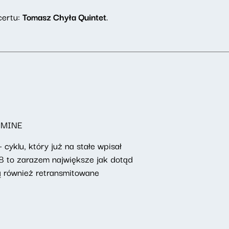
certu:
Tomasz Chyła Quintet
.
SMINE
klu, który już na stałe wpisał
8 to zarazem największe jak dotąd
ą również retransmitowane