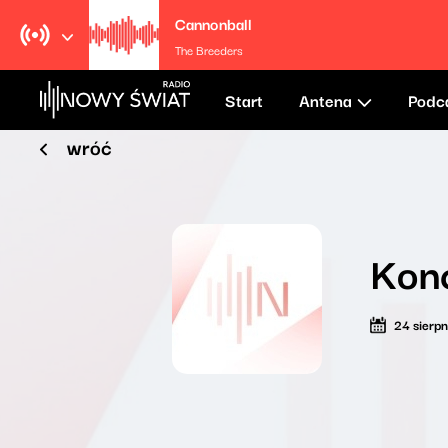
Cannonball
The Breeders
Start
Antena
Podc
wróć
Konc
24 sierp