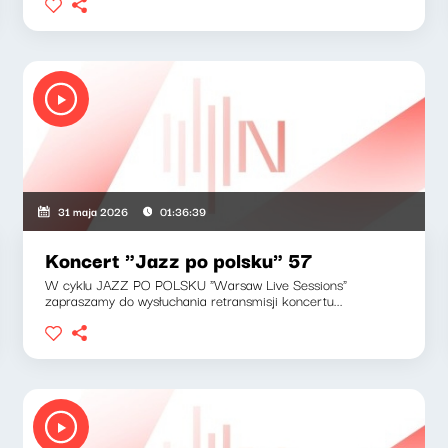
31 maja 2026
01:36:39
Koncert "Jazz po polsku" 57
W cyklu JAZZ PO POLSKU "Warsaw Live Sessions"
zapraszamy do wysłuchania retransmisji koncertu...