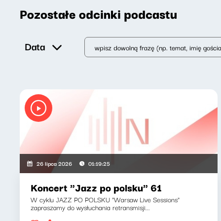
Pozostałe odcinki podcastu
Data
26 lipca 2026
01:19:25
Koncert "Jazz po polsku" 61
W cyklu JAZZ PO POLSKU "Warsaw Live Sessions"
zapraszamy do wysłuchania retransmisji...