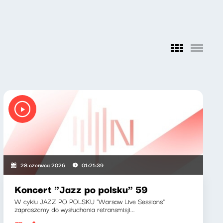
28 czerwca 2026
01:21:39
Koncert "Jazz po polsku" 59
W cyklu JAZZ PO POLSKU "Warsaw Live Sessions"
zapraszamy do wysłuchania retransmisji...