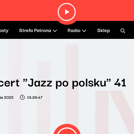
asty
Strefa Patrona
Radio
Sklep
ert "Jazz po polsku" 41
nia 2025
01:36:47