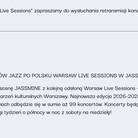
ve Sessions" zapraszamy do wysłuchania retransmisji kon
ÓW JAZZ PO POLSKU WARSAW LIVE SESSIONS W JAS
enę JASSMINE z kolejną odsłoną Warsaw Live Sessions – cy
darzeń kulturalnych Warszawy. Najnowsza edycja 2026-202
ramach odbędzie się w sumie aż 99 koncertów. Koncerty będ
i tydzień o północy w noc z soboty na niedzielę!