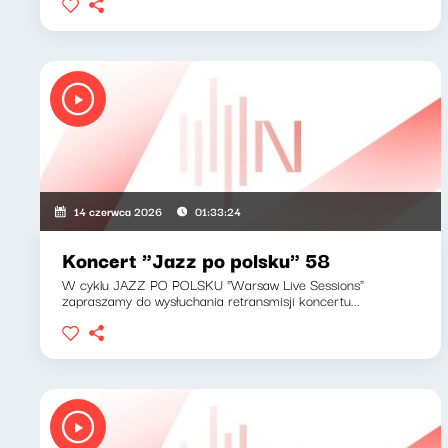
14 czerwca 2026
01:33:24
Koncert "Jazz po polsku" 58
W cyklu JAZZ PO POLSKU "Warsaw Live Sessions"
zapraszamy do wysłuchania retransmisji koncertu...