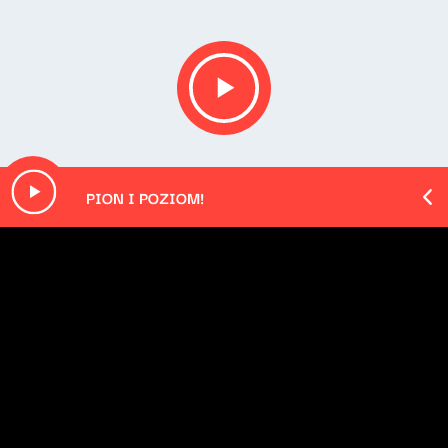
PION I POZIOM!
O odcinku
W cyklu JAZZ PO POLSKU "Warsaw Live Sessions"