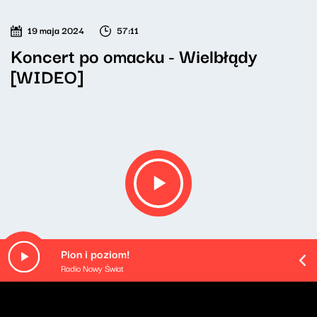
19 maja 2024
57:11
Koncert po omacku - Wielbłądy
[WIDEO]
Pion i poziom!
Radio Nowy Świat