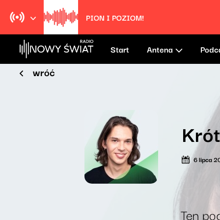
Pion i poziom!
Radio Nowy Świat
Start
Antena
Podc
wróć
Krót
6 lipca 
Ten pod