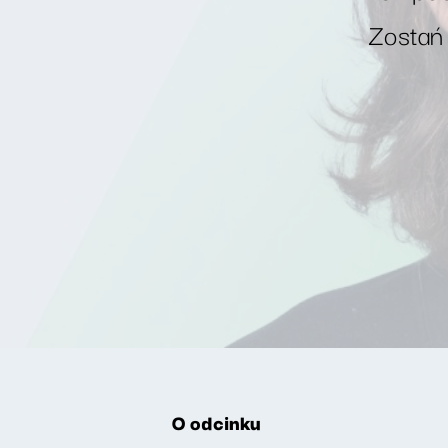
Zostań
O odcinku