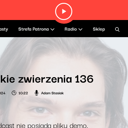
asty
Strefa Patrona
Radio
Sklep
kie zwierzenia 136
2024
10:22
Adam Stasiak
cast nie posiada pliku demo.